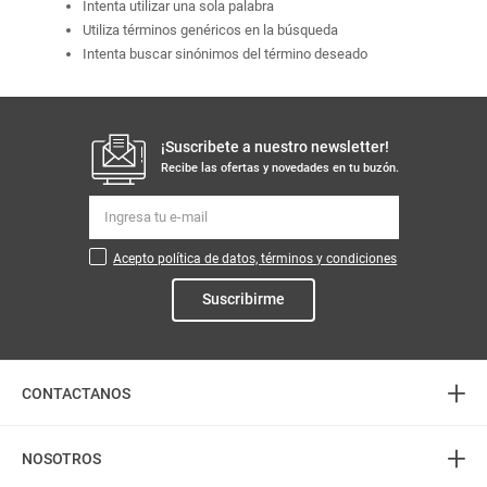
Intenta utilizar una sola palabra
Utiliza términos genéricos en la búsqueda
Intenta buscar sinónimos del término deseado
¡Suscribete a nuestro newsletter!
Recibe las ofertas y novedades en tu buzón.
Acepto política de datos, términos y condiciones
Suscribirme
+
CONTACTANOS
+
Atención telefónica
NOSOTROS
3226888282