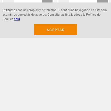
Utilizamos cookies propias y de terceros. Si continúas navegando en este sitio
asumimos que estás de acuerdo. Consulta las finalidades y la Política de
Agregar
Agregar
Cookies
aquí
ACEPTAR
¡Suscribete a nuestro newsletter!
Recibe las ofertas y novedades en tu buzón.
Acepto política de datos, términos y condiciones
Suscribirme