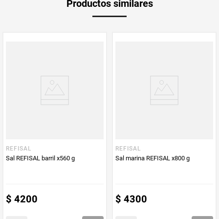
Productos similares
Producto (kg)
PUM - Unidad
Gramo
de Medida
REFISAL
REFISAL
Sal REFISAL barril x560 g
Sal marina REFISAL x800 g
$
4200
$
4300