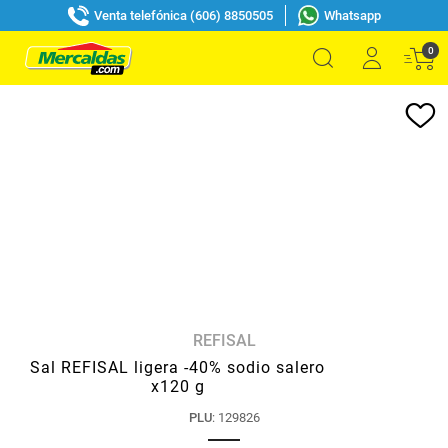
Venta telefónica (606) 8850505
Whatsapp
0
REFISAL
Sal REFISAL ligera -40% sodio salero
x120 g
PLU
:
129826