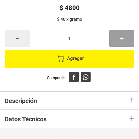
$
4800
$ 40
x
gramo
Agregar
+
Descripción
Refisal Ligera con un 40% menos sodio que la sal normal, es la opción
+
para cuidarse sin sacrificar el sabor de los alimentos.
Datos Técnicos
Peso Neto
120