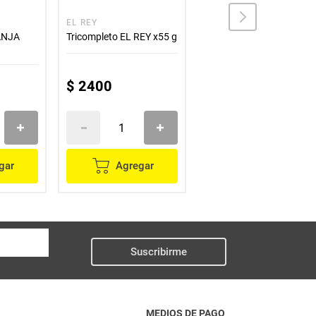
EL REY
MAGGI
ANJA
Tricompleto EL REY x55 g
Sazonatodo MAGGI x20
g
$
2400
$
7700
gar
Agregar
Agregar
Suscribirme
MEDIOS DE PAGO