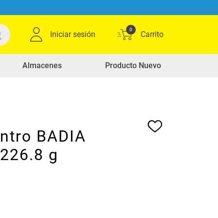
0
Iniciar sesión
Almacenes
Producto Nuevo
antro BADIA
x226.8 g