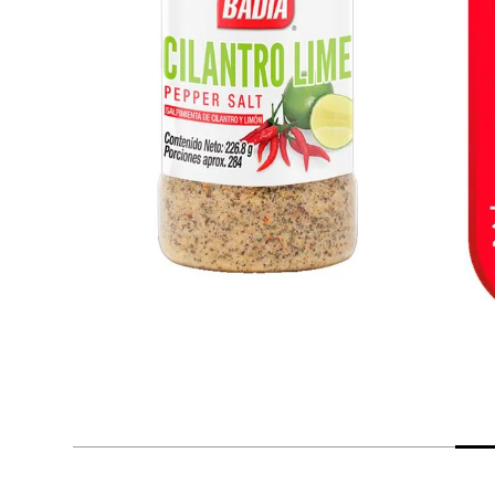
despensa
Arroz
Mantequilla
lácteos y refrigerados
vinos y licores
cuidado del bebé
mascotas
limpieza
cuidado personal
otros