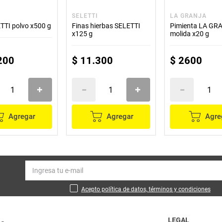
SELETTI
LA GRANJA
TTI polvo x500 g
Finas hierbas SELETTI
Pimienta LA GR
x125 g
molida x20 g
200
$
11
.
300
$
2600
Agregar
Agregar
Agre
Acepto política de datos, términos y condiciones
LEGAL