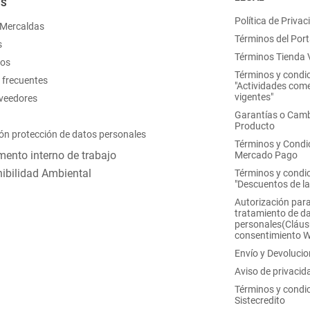
OS
Política de Privac
 Mercaldas
Términos del Port
s
Términos Tienda V
nos
Términos y condi
 frecuentes
"Actividades come
vigentes"
oveedores
Garantías o Camb
Producto
ón protección de datos personales
Términos y Condi
ento interno de trabajo
Mercado Pago
ibilidad Ambiental
Términos y condi
"Descuentos de l
Autorización para
tratamiento de d
personales(Cláus
consentimiento 
Envío y Devoluci
Aviso de privacid
Términos y condi
Sistecredito