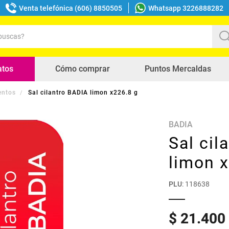
Venta telefónica (606) 8850505
Whatsapp 3226888282
uscas?
s buscados
atos
Cómo comprar
Puntos Mercaldas
entos
Sal cilantro BADIA limon x226.8 g
BADIA
Sal cil
limon 
PLU
:
118638
$
21
.
400