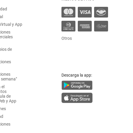
idad
al
irtual y App
ciones
rciales
Otros
ios de
ciones
ciones
Descarga la app:
a semana"
 el
atos
ula de
Web y App
ones
ad
ciones