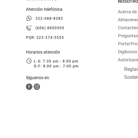
NOSOTR
Atención telefónica
Acerca de
322-688-8282
Almacene
Contacte
(606) 8850505
Preguntas
PQR: 323-274-5555
Portal Pr
Digibonos
Horarios atención
Autorizaci
L-S: 7:30 am - 8:00 pm
D-F: 8:00 am - 7:00 pm
Reglam
Sosten
Síguenos en: