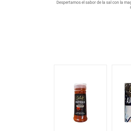
Despertamos el sabor de la sal con la magi
hogar
tecnología
moda
deportes
juguetería