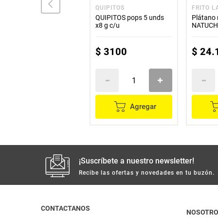
LA FAVORITA
QUIPITOS
FRITO L
Rosquilla dulce LA
QUIPITOS pops 5 unds
Plátano
FAVORITA x200 g
x8 g c/u
NATUCHI
$
10
.
700
$
3100
$
24
.
Agregar
Agregar
¡Suscríbete a nuestro newsletter!
Recibe las ofertas y novedades en tu buzón.
CONTACTANOS
NOSOTR