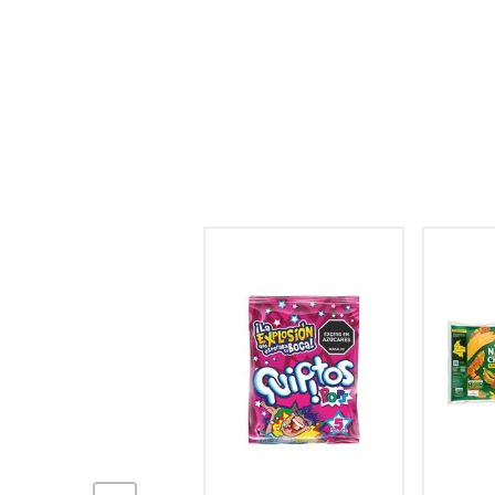
hogar
tecnología
moda
deportes
juguetería