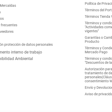
Política de Privac
 Mercaldas
Términos del Port
s
Términos Tienda V
nos
Términos y condi
 frecuentes
"Actividades come
vigentes"
oveedores
Garantías o Camb
Producto
ón protección de datos personales
Términos y Condi
ento interno de trabajo
Mercado Pago
ibilidad Ambiental
Términos y condi
"Descuentos de l
Autorización para
tratamiento de d
personales(Cláus
consentimiento 
Envío y Devoluci
Aviso de privacid