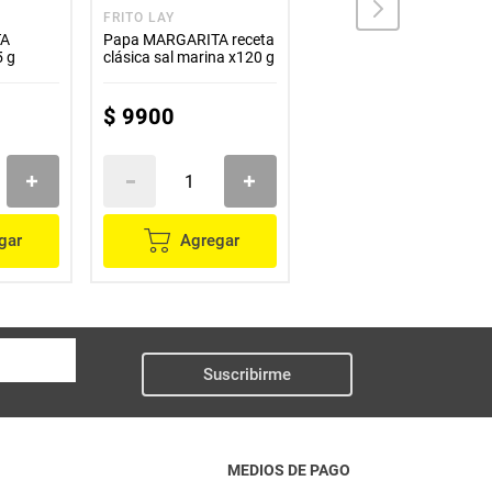
FRITO LAY
MARGARITA
TA
Papa MARGARITA receta
Papas MARGARITA
5 g
clásica sal marina x120 g
hogao x105 g
$
9900
$
7300
gar
Agregar
Agregar
Suscribirme
MEDIOS DE PAGO