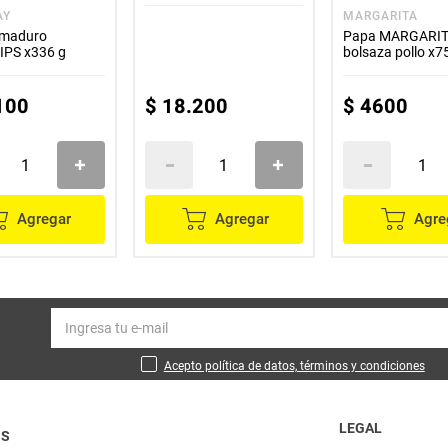
AY
MARGARITA
 maduro
Papa MARGARI
PS x336 g
bolsaza pollo x7
100
$
18
.
200
$
4600
Agregar
Agregar
Agre
Acepto política de datos, términos y condiciones
LEGAL
OS