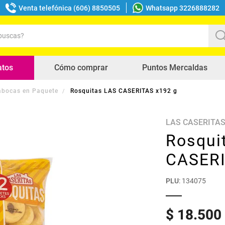
Venta telefónica (606) 8850505
Whatsapp 3226888282
uscas?
s buscados
atos
Cómo comprar
Puntos Mercaldas
bocas en Paquete
Rosquitas LAS CASERITAS x192 g
LAS CASERITA
Rosqui
CASERI
PLU
:
134075
$
18
.
500