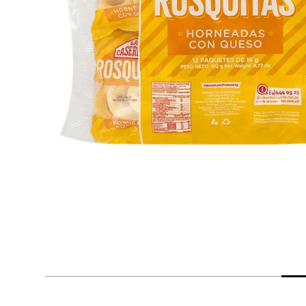
despensa
Arroz
Mantequilla
lácteos y refrigerados
vinos y licores
cuidado del bebé
mascotas
limpieza
cuidado personal
otros