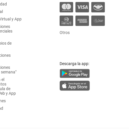
idad
al
irtual y App
ciones
rciales
Otros
ios de
ciones
Descarga la app:
ciones
a semana"
 el
atos
ula de
Web y App
ones
ad