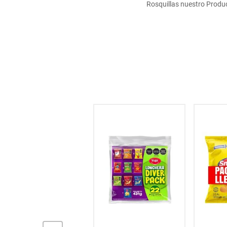
Rosquillas nuestro Product
hogar
tecnología
moda
deportes
juguetería