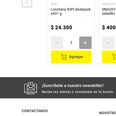
FRITO LAY
YUPI
SNACKY
Papas MARGARITA alitas
Lonchera YUPI diverpack
SNACKY 
bbq 6 unds x38 g c/u
x431 g
saladito
x40 g c/
$
20
.
700
$
24
.
300
$
400
Agregar
Agregar
¡Suscríbete a nuestro newsletter!
Recibe las ofertas y novedades en tu buzón.
CONTACTANOS
NOSOTR