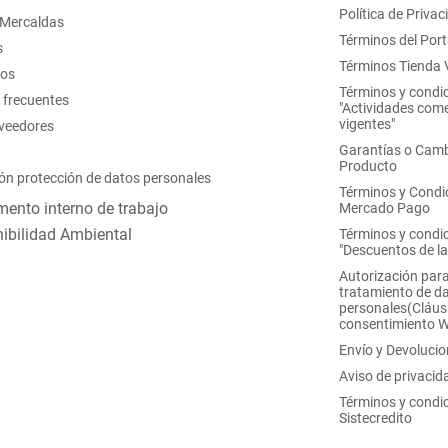
Política de Privac
 Mercaldas
Términos del Port
s
Términos Tienda V
nos
Términos y condi
 frecuentes
"Actividades come
vigentes"
oveedores
Garantías o Camb
Producto
ón protección de datos personales
Términos y Condi
ento interno de trabajo
Mercado Pago
ibilidad Ambiental
Términos y condi
"Descuentos de l
Autorización para
tratamiento de d
personales(Cláus
consentimiento 
Envío y Devoluci
Aviso de privacid
Términos y condi
Sistecredito