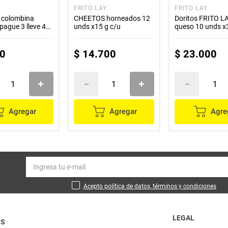
FRITO LAY
FRITO LAY
colombina
CHEETOS horneados 12
Doritos FRITO L
 pague 3 lleve 4
unds x15 g c/u
queso 10 unds x
u
0
$
14
.
700
$
23
.
000
Agregar
Agregar
Agre
Acepto política de datos, términos y condiciones
LEGAL
OS