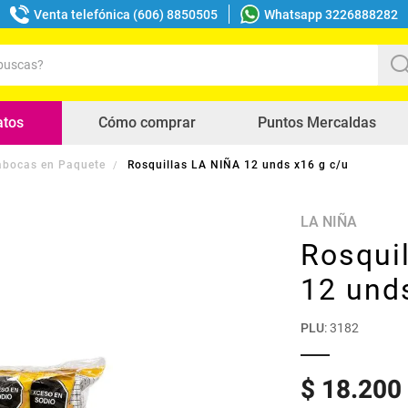
Venta telefónica (606) 8850505
Whatsapp 3226888282
uscas?
s buscados
atos
Cómo comprar
Puntos Mercaldas
bocas en Paquete
Rosquillas LA NIÑA 12 unds x16 g c/u
LA NIÑA
Rosqui
12 und
PLU
:
3182
$
18
.
200