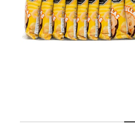
despensa
Arroz
Mantequilla
lácteos y refrigerados
vinos y licores
cuidado del bebé
mascotas
limpieza
cuidado personal
otros