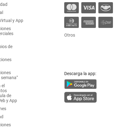
idad
al
irtual y App
ciones
rciales
Otros
ios de
ciones
ciones
Descarga la app:
a semana"
 el
atos
ula de
Web y App
ones
ad
ciones