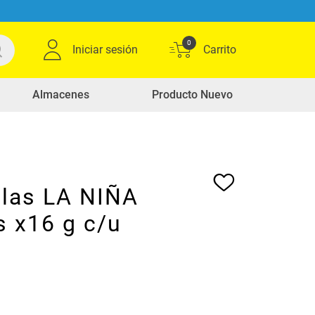
0
Iniciar sesión
Almacenes
Producto Nuevo
llas LA NIÑA
s x16 g c/u