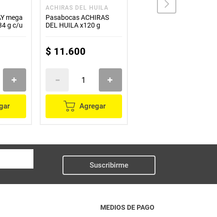
ACHIRAS DEL HUILA
PITA CHIPS
AY mega
Pasabocas ACHIRAS
Tostada PITA CHIPS
34 g c/u
DEL HUILA x120 g
canela x150 g
$
11
.
600
$
7700
gar
Agregar
Agregar
Suscribirme
MEDIOS DE PAGO