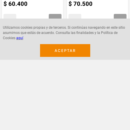
$
60
.
400
$
70
.
500
Utilizamos cookies propias y de terceros. Si continúas navegando en este sitio
asumimos que estás de acuerdo. Consulta las finalidades y la Política de
Agregar
Agregar
Cookies
aquí
ACEPTAR
¡Suscribete a nuestro newsletter!
Recibe las ofertas y novedades en tu buzón.
Acepto política de datos, términos y condiciones
Suscribirme