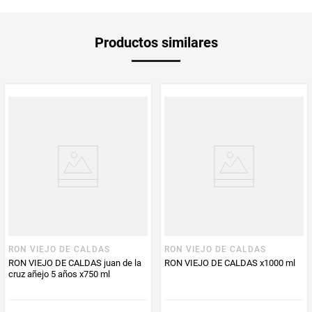
toque único de frescura y suaves matices en sus sabores. Posee un
aroma dulce, acaramelado y afrutado
Unidad de
un
Productos similares
medida
Multiplicador
1
PUM - Medida
250
Peso Neto
250
Producto (kg)
PUM - Unidad
Mililitro
de Medida
RON VIEJO DE CALDAS
RON VIEJO DE CALDAS
RON VIEJO DE CALDAS juan de la
RON VIEJO DE CALDAS x1000 ml
cruz añejo 5 años x750 ml