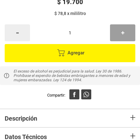
$
19
.
700
$ 78,8
x
mililitro
Agregar
El exceso de alcohol es perjudicial para la salud. Ley 30 de 1986.
Prohíbase el expendio de bebidas embriagantes a menores de edad y
mujeres embarazadas. Ley 124 de 1994.
+
Descripción
RON VIEJO DE CALDAS x250 ml Vol 35% Alcohol.Es un licor hecho con
+
miel virgen de caña, almacenado en barriles de roble blanco colombiano, a
Datos Técnicos
una altura de más de 2000 metros sobre el nivel del mar, lo que le da un