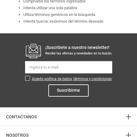
Comprueba los términos ingresados
Intenta utilizar una sola palabra
Utiliza términos genéricos en la búsqueda
Intenta buscar sinónimos del término deseado
¡Suscribete a nuestro newsletter!
Recibe las ofertas y novedades en tu buzón.
Acepto política de datos, términos y condiciones
Suscribirme
+
CONTACTANOS
+
Atención telefónica
NOSOTROS