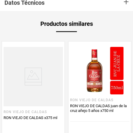
+
un ron con suaves notas que recuerdan sutilmente el dulce el azúcar y la
Datos Técnicos
integración delicada de aromas a almendras, caramelo, vainilla y madera
Unidad de
un
Productos similares
medida
Multiplicador
1
PUM - Medida
375
Peso Neto
375
Producto (kg)
PUM - Unidad
Mililitro
de Medida
RON VIEJO DE CALDAS
RON VIEJO DE CALDAS juan de la
cruz añejo 5 años x750 ml
RON VIEJO DE CALDAS
RON VIEJO DE CALDAS x375 ml