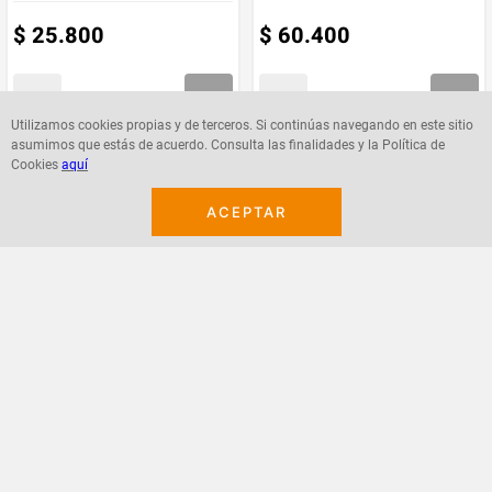
$
25
.
800
$
60
.
400
Utilizamos cookies propias y de terceros. Si continúas navegando en este sitio
asumimos que estás de acuerdo. Consulta las finalidades y la Política de
Agregar
Agregar
Cookies
aquí
ACEPTAR
¡Suscribete a nuestro newsletter!
Recibe las ofertas y novedades en tu buzón.
Acepto política de datos, términos y condiciones
Suscribirme