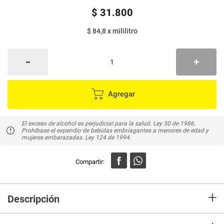
$
31
.
800
$ 84,8
x
mililitro
Agregar
El exceso de alcohol es perjudicial para la salud. Ley 30 de 1986.
Prohíbase el expendio de bebidas embriagantes a menores de edad y
mujeres embarazadas. Ley 124 de 1994.
+
Descripción
Ron Viejo de Caldas extraviejo Juan de la Cruz 5 Años Vol 35% Alcohol, es