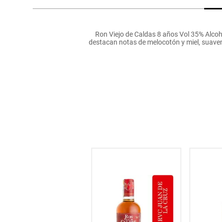
hogar
Ron Viejo de Caldas 8 años Vol 35% Alcoho
tecnología
destacan notas de melocotón y miel, suavem
moda
deportes
juguetería