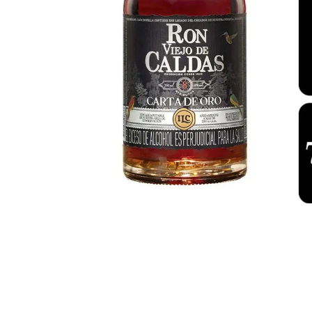
despensa
Arroz
Mantequilla
lácteos y refrigerados
vinos y licores
cuidado del bebé
mascotas
limpieza
cuidado personal
otros