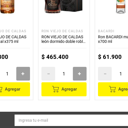
EJO DE CALDAS
RON VIEJO DE CALDAS
BACARDI
EJO DE CALDAS
RON VIEJO DE CALDAS
Ron BACARDI ma
nal x375 ml
león dormido doble roble
x700 ml
x700 ml
800
$
465
.
400
$
61
.
900
Agregar
Agregar
Agre