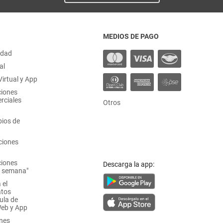
MEDIOS DE PAGO
idad
al
irtual y App
ciones
rciales
Otros
ios de
ciones
ciones
Descarga la app:
a semana"
 el
atos
ula de
Web y App
ones