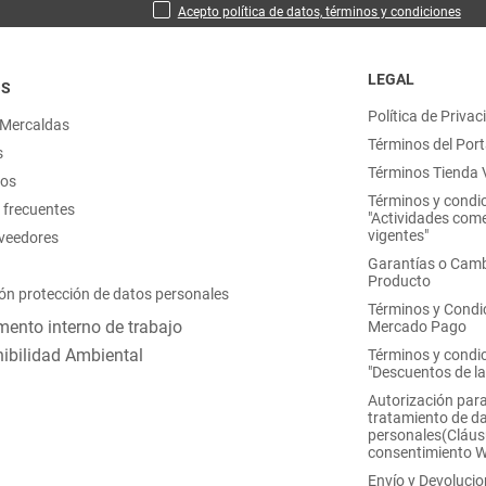
Acepto política de datos, términos y condiciones
LEGAL
OS
Política de Privac
 Mercaldas
Términos del Port
s
Términos Tienda V
nos
Términos y condi
 frecuentes
"Actividades come
vigentes"
oveedores
Garantías o Camb
Producto
ón protección de datos personales
Términos y Condi
ento interno de trabajo
Mercado Pago
ibilidad Ambiental
Términos y condi
"Descuentos de l
Autorización para
tratamiento de d
personales(Cláus
consentimiento 
Envío y Devoluci