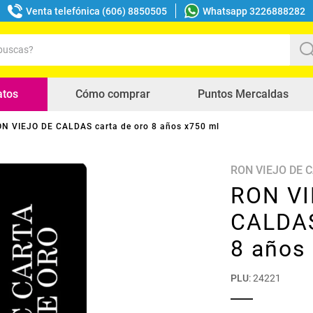
Venta telefónica (606) 8850505
Whatsapp 3226888282
uscas?
s buscados
atos
Cómo comprar
Puntos Mercaldas
N VIEJO DE CALDAS carta de oro 8 años x750 ml
RON VIEJO DE 
RON VI
CALDAS
8 años
PLU
:
24221