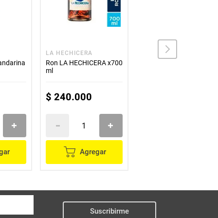
LA HECHICERA
RON VIEJO DE CALDAS
ndarina
Ron LA HECHICERA x700
RON VIEJO DE CALDAS
ml
x750 ml
$
240
.
000
$
48
.
900
gar
Agregar
Agregar
Suscribirme