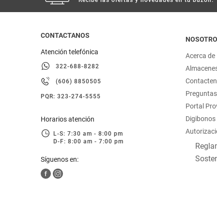
CONTACTANOS
NOSOTR
Atención telefónica
Acerca de
322-688-8282
Almacene
Contacte
(606) 8850505
Preguntas
PQR: 323-274-5555
Portal Pr
Digibonos
Horarios atención
Autorizaci
L-S: 7:30 am - 8:00 pm
D-F: 8:00 am - 7:00 pm
Reglam
Sosten
Síguenos en: