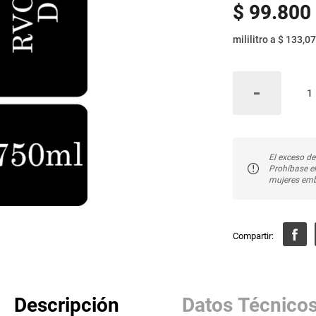
$
99
.
800
mililitro
a
$ 133,07
El exceso de
Prohíbase e
mujeres emb
Descripción
Datos Técnico