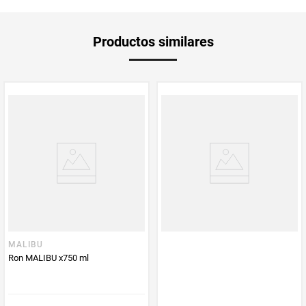
es sol en una botella con un sabor suave y fresco.
Por eso es el ron blanco con sabor a coco más vendido del mundo.
Peso Neto
750
Productos similares
Producto (kg)
PUM - Unidad
Mililitro
de Medida
MALIBU
Ron MALIBU x750 ml