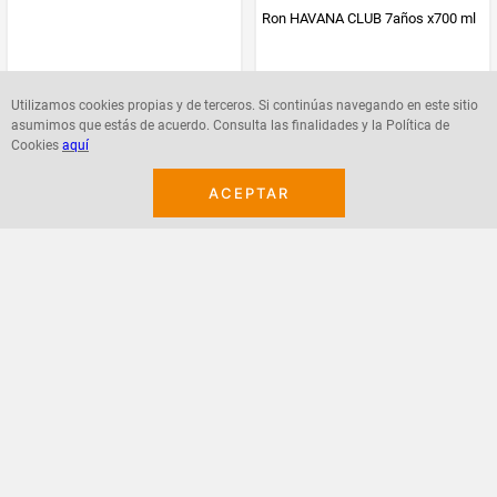
Ron HAVANA CLUB 7años x700 ml
$
64
.
000
$
108
.
700
Utilizamos cookies propias y de terceros. Si continúas navegando en este sitio
asumimos que estás de acuerdo. Consulta las finalidades y la Política de
Cookies
aquí
ACEPTAR
Agregar
Agregar
¡Suscribete a nuestro newsletter!
Recibe las ofertas y novedades en tu buzón.