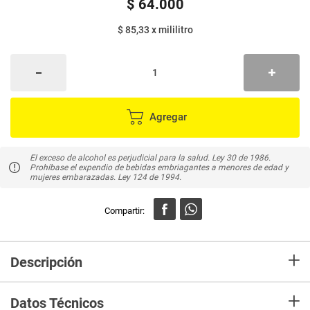
$
64
.
000
$ 85,33
x
mililitro
Agregar
El exceso de alcohol es perjudicial para la salud. Ley 30 de 1986.
Prohíbase el expendio de bebidas embriagantes a menores de edad y
mujeres embarazadas. Ley 124 de 1994.
+
Descripción
Malibú original
+
Nada supera a un originalNada supera a un original.
Datos Técnicos
Pero Malibu no es solo un original,