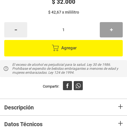
$
32
.
000
$ 42,67
x
mililitro
Agregar
El exceso de alcohol es perjudicial para la salud. Ley 30 de 1986.
Prohíbase el expendio de bebidas embriagantes a menores de edad y
mujeres embarazadas. Ley 124 de 1994.
+
Descripción
En mercaldas compra Ron ALMIRANTE x750 ml
+
Datos Técnicos