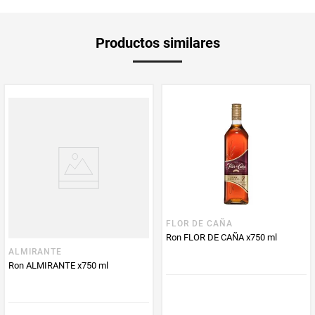
Unidad de
ml
Productos similares
medida
Multiplicador
1
PUM - Medida
750
Peso Neto
750
Producto (kg)
PUM - Unidad
Mililitro
de Medida
FLOR DE CAÑA
Ron FLOR DE CAÑA x750 ml
ALMIRANTE
Ron ALMIRANTE x750 ml