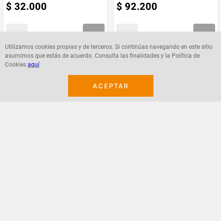
$
32
.
000
$
92
.
200
Utilizamos cookies propias y de terceros. Si continúas navegando en este sitio
asumimos que estás de acuerdo. Consulta las finalidades y la Política de
Agregar
Agregar
Cookies
aquí
ACEPTAR
¡Suscribete a nuestro newsletter!
Recibe las ofertas y novedades en tu buzón.
Acepto política de datos, términos y condiciones
Suscribirme