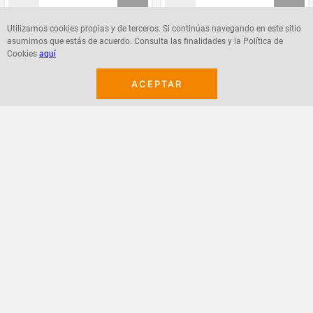
Utilizamos cookies propias y de terceros. Si continúas navegando en este sitio
asumimos que estás de acuerdo. Consulta las finalidades y la Política de
Agregar
Agregar
Cookies
aquí
ACEPTAR
¡Suscribete a nuestro newsletter!
Recibe las ofertas y novedades en tu buzón.
Acepto política de datos, términos y condiciones
Suscribirme