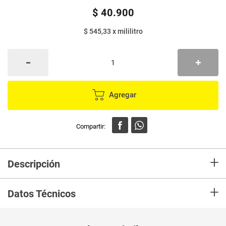
$
40
.
900
$ 545,33
x
mililitro
Agregar
+
Descripción
El primer spray corrector de raíces. Magic Retouch cubre las canas y
+
raíces en solamente una aplicación cuando, donde y como la necesites.
Datos Técnicos
Unidad de
un