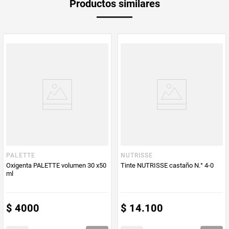
Productos similares
medida
Multiplicador
1
Peso Neto
75
Producto (kg)
PUM - Unidad
Mililitro
de Medida
PALETTE
NUTRISSE
Oxigenta PALETTE volumen 30 x50
Tinte NUTRISSE castaño N.° 4-0
ml
$
4000
$
14
.
100