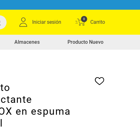
0
Iniciar sesión
Almacenes
Producto Nuevo
to
ectante
OX en espuma
l