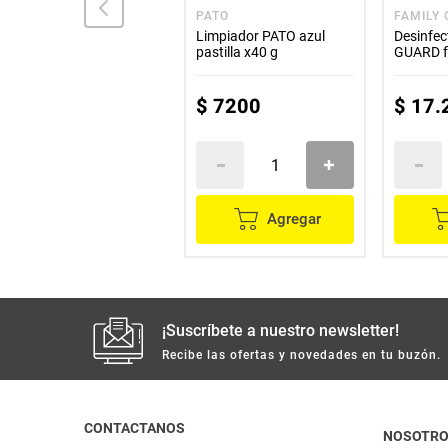
PATO
PATO
FAMILY
Limpiador PATO discos
Limpiador PATO azul
Desinfe
activos cítrico repuesto
pastilla x40 g
GUARD fl
x38 g
$
12
.
300
$
7200
$
17
.
Agregar
Agregar
¡Suscríbete a nuestro newsletter!
Recibe las ofertas y novedades en tu buzón.
CONTACTANOS
NOSOTR