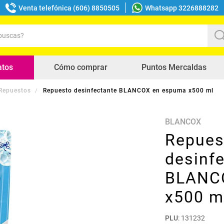
Venta telefónica (606) 8850505
Whatsapp 3226888282
uscas?
s buscados
atos
Cómo comprar
Puntos Mercaldas
 Repuestos
Repuesto desinfectante BLANCOX en espuma x500 ml
BLANCOX
Repues
desinf
BLANC
x500 m
PLU
:
131232