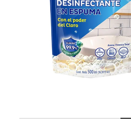
despensa
Arroz
Aceite
lácteos y refrigerados
vinos y licores
cuidado del bebé
mascotas
limpieza
cuidado personal
otros