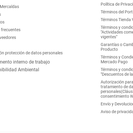
Política de Privac
 Mercaldas
Términos del Port
s
Términos Tienda V
nos
Términos y condi
 frecuentes
"Actividades come
vigentes"
oveedores
Garantías o Camb
Producto
ón protección de datos personales
Términos y Condi
ento interno de trabajo
Mercado Pago
ibilidad Ambiental
Términos y condi
"Descuentos de l
Autorización para
tratamiento de d
personales(Cláus
consentimiento 
Envío y Devoluci
Aviso de privacid