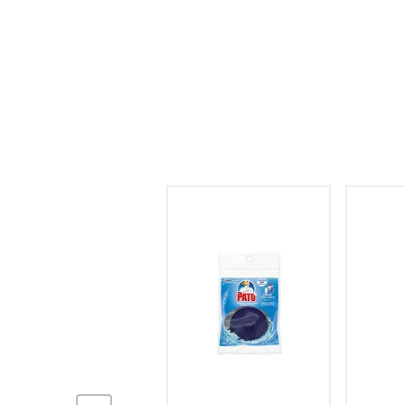
hogar
tecnología
moda
deportes
juguetería