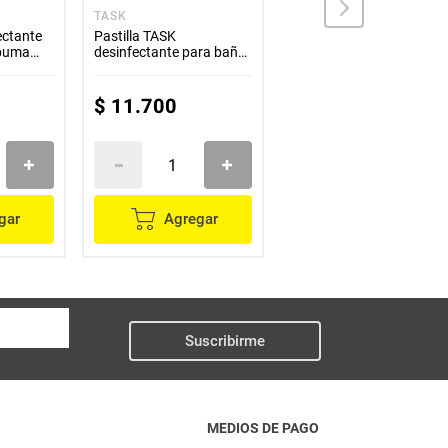
TASK
PATO
ectante
Pastilla TASK
Limpiador PATO discos
puma
desinfectante para baño
activos cítrico x38 g
3 unds x50 g c/u
$
11
.
700
$
15
.
900
gar
Agregar
Agregar
Suscribirme
MEDIOS DE PAGO