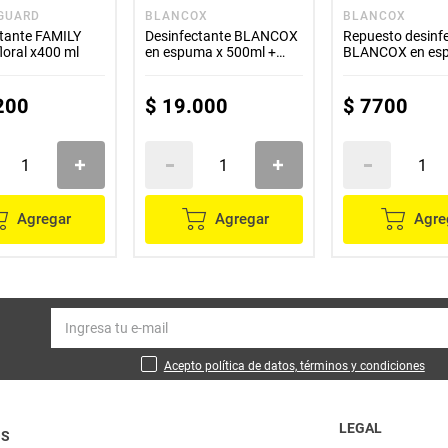
 GUARD
BLANCOX
BLANCOX
ctante FAMILY
Desinfectante BLANCOX
Repuesto desinf
oral x400 ml
en espuma x 500ml +
BLANCOX en es
repuesto x500 ml
x500 ml
200
$
19
.
000
$
7700
Agregar
Agregar
Agre
Acepto política de datos, términos y condiciones
LEGAL
OS