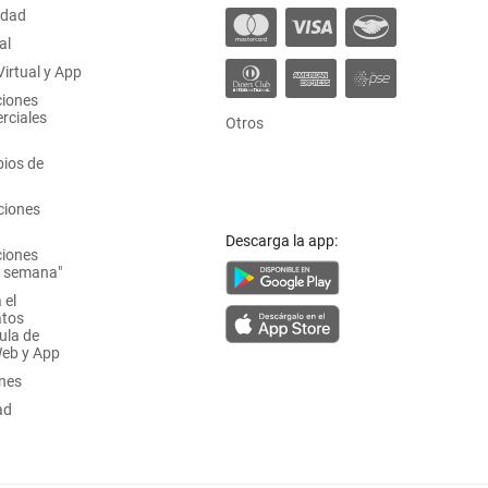
idad
al
irtual y App
ciones
rciales
Otros
ios de
ciones
Descarga la app:
ciones
a semana"
 el
atos
ula de
Web y App
ones
ad