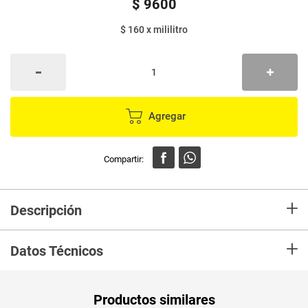
$
9600
$ 160
x
mililitro
Agregar
+
Descripción
En Mercaldas compra Repelente STAY OFF crema x60 ml,y recibelo en tu
+
casa en minutos.
Datos Técnicos
Unidad de
un
Productos similares
medida