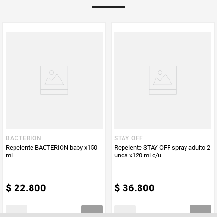
Multiplicador
1
PUM - Medida
60
Peso Neto
60
Producto (kg)
PUM - Unidad
Mililitro
de Medida
BACTERION
STAY OFF
Repelente BACTERION baby x150
Repelente STAY OFF spray adulto 2
ml
unds x120 ml c/u
$
22
.
800
$
36
.
800