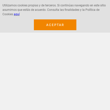
Utilizamos cookies propias y de terceros. Si continúas navegando en este sitio
asumimos que estás de acuerdo. Consulta las finalidades y la Política de
Agregar
Agregar
Cookies
aquí
ACEPTAR
¡Suscribete a nuestro newsletter!
Recibe las ofertas y novedades en tu buzón.
Acepto política de datos, términos y condiciones
Suscribirme
+
CONTACTANOS