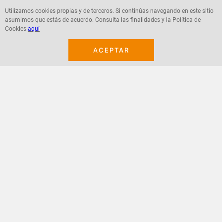
Utilizamos cookies propias y de terceros. Si continúas navegando en este sitio
asumimos que estás de acuerdo. Consulta las finalidades y la Política de
Agregar
Agregar
Cookies
aquí
ACEPTAR
¡Suscribete a nuestro newsletter!
Recibe las ofertas y novedades en tu buzón.
Acepto política de datos, términos y condiciones
Suscribirme
+
CONTACTANOS