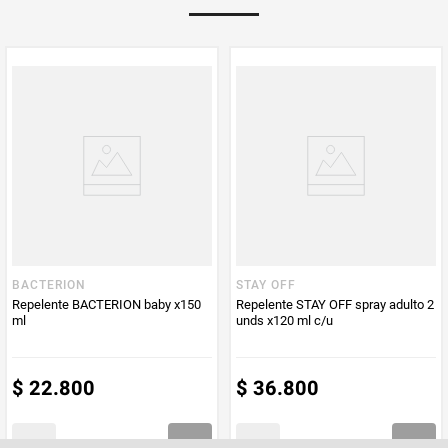
Multiplicador
1
PUM - Medida
150
Peso Neto
150
Producto (kg)
PUM - Unidad
Mililitro
de Medida
BACTERION
STAY OFF
Repelente BACTERION baby x150
Repelente STAY OFF spray adulto 2
ml
unds x120 ml c/u
$
22
.
800
$
36
.
800