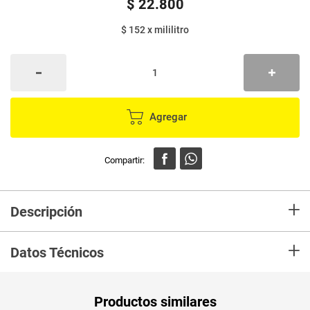
$
22
.
800
$ 152
x
mililitro
Agregar
+
Descripción
El Repelente Family de Bacterion, además de proteger tu piel de los
+
insectos también funciona como antibacterial? Repele incluso en
Datos Técnicos
ambientes con alta exposición a zancudos, mosquitos y jejenes sin dejar
sensación grasosa. Fórmula de larga duración en Spray.
Unidad de
un
Productos similares
medida