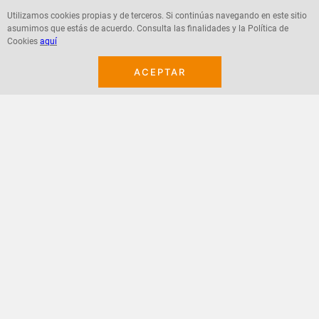
Utilizamos cookies propias y de terceros. Si continúas navegando en este sitio
asumimos que estás de acuerdo. Consulta las finalidades y la Política de
Agregar
Agregar
Cookies
aquí
ACEPTAR
¡Suscribete a nuestro newsletter!
Recibe las ofertas y novedades en tu buzón.
Acepto política de datos, términos y condiciones
Suscribirme
+
CONTACTANOS