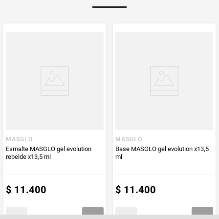
Multiplicador
1
PUM - Medida
55
Peso Neto
55
Producto (kg)
PUM - Unidad
Mililitro
de Medida
MASGLO
MASGLO
Esmalte MASGLO gel evolution
Base MASGLO gel evolution x13,5
rebelde x13,5 ml
ml
$
11
.
400
$
11
.
400