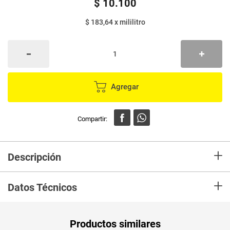
$
10
.
100
$ 183,64
x
mililitro
Agregar
+
Descripción
Removedor LANDER con vitamina E protege tus uñas y cutículas
+
retardando el envejecimiento causado por procesos naturales dando
Datos Técnicos
vitalidad y crecimiento.
Unidad de
un
Productos similares
medida