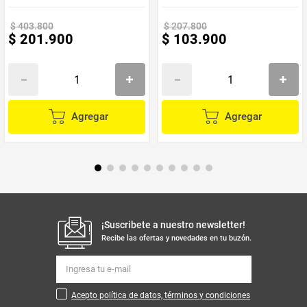
Material
Plastico
$
403
.
800
$
207
.
800
$
201
.
900
$
103
.
900
Marca
Vivitar
Agregar
Agregar
¡Suscribete a nuestro newsletter!
Recibe las ofertas y novedades en tu buzón.
Acepto política de datos, términos y condiciones