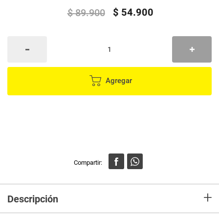
$
54
.
900
$
89
.
900
Agregar
+
Descripción
Combo de belleza 4 piezas color gris: removedor de vello, removedor de