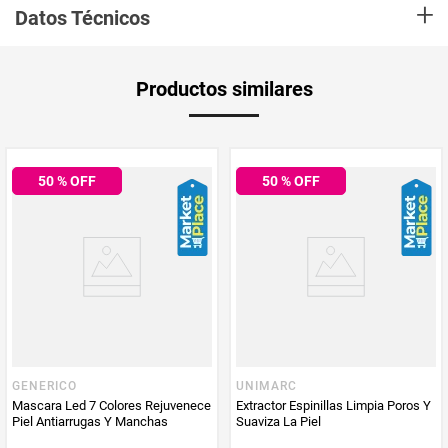
+
cejas, espejo de bolsillo y espejo 10x. Removedor de vello funciona con 1
Datos Técnicos
batería AA (no incluida) y removedor de ceja funciona con 1 batería AAA
(no incluida).
Aplica Compra
Solo aplica domicilio
Productos similares
y Recoge en
Tienda
Tiempo de
5 días hábiles
entrega
50
% OFF
50
% OFF
Producto
TG Electronics
Enviado Por
País de Origen
China
Vendido por
TG Electronics
GENERICO
UNIMARC
Mascara Led 7 Colores Rejuvenece
Extractor Espinillas Limpia Poros Y
Color
Gris
Piel Antiarrugas Y Manchas
Suaviza La Piel