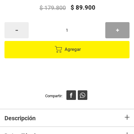
$
89
.
900
$
179
.
800
Agregar
+
Descripción
Obtén una sonrisa radiante y una higiene bucal impecable
desde la comodidad de tu hogar con este innovador cepillo