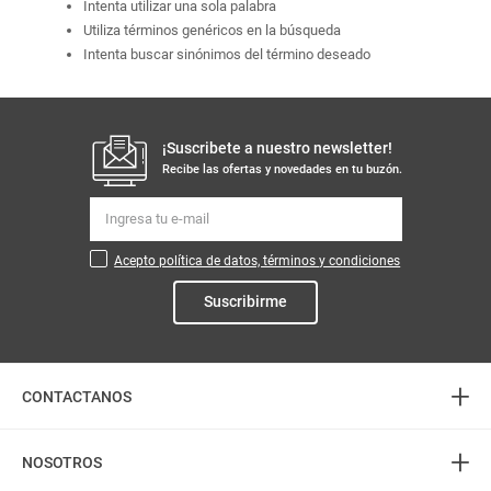
Intenta utilizar una sola palabra
Utiliza términos genéricos en la búsqueda
Intenta buscar sinónimos del término deseado
¡Suscribete a nuestro newsletter!
Recibe las ofertas y novedades en tu buzón.
Acepto política de datos, términos y condiciones
Suscribirme
+
CONTACTANOS
+
Atención telefónica
NOSOTROS
3226888282