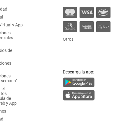
idad
al
irtual y App
ciones
rciales
Otros
ios de
ciones
Descarga la app:
ciones
a semana"
 el
atos
ula de
Web y App
ones
ad