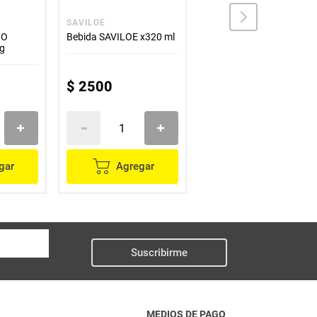
SAVILOE
SUNTEA
ÑO
Bebida SAVILOE x320 ml
Refresco SUNTEA polvo
 g
durazno x12 g
$
2500
$
1600
gar
Agregar
Agregar
Suscribirme
MEDIOS DE PAGO