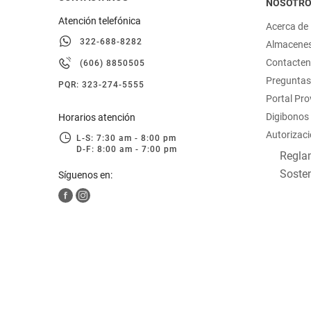
NOSOTR
Atención telefónica
Acerca de
322-688-8282
Almacene
Contacte
(606) 8850505
Preguntas
PQR: 323-274-5555
Portal Pr
Digibonos
Horarios atención
Autorizaci
L-S: 7:30 am - 8:00 pm
D-F: 8:00 am - 7:00 pm
Reglam
Sosten
Síguenos en: