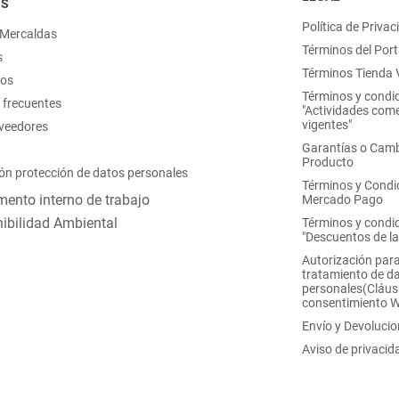
OS
Política de Privac
 Mercaldas
Términos del Port
s
Términos Tienda V
nos
Términos y condi
 frecuentes
"Actividades come
vigentes"
oveedores
Garantías o Camb
Producto
ón protección de datos personales
Términos y Condi
ento interno de trabajo
Mercado Pago
ibilidad Ambiental
Términos y condi
"Descuentos de l
Autorización para
tratamiento de d
personales(Cláus
consentimiento 
Envío y Devoluci
Aviso de privacid