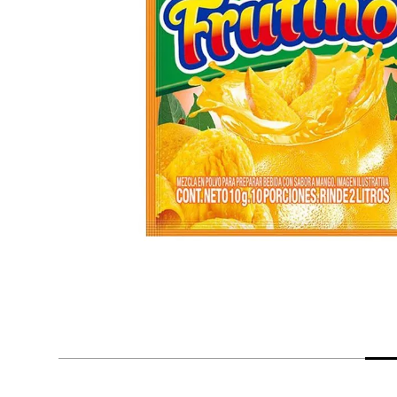
despensa
Arroz
Mantequilla
lácteos y refrigerados
vinos y licores
cuidado del bebé
mascotas
limpieza
cuidado personal
otros