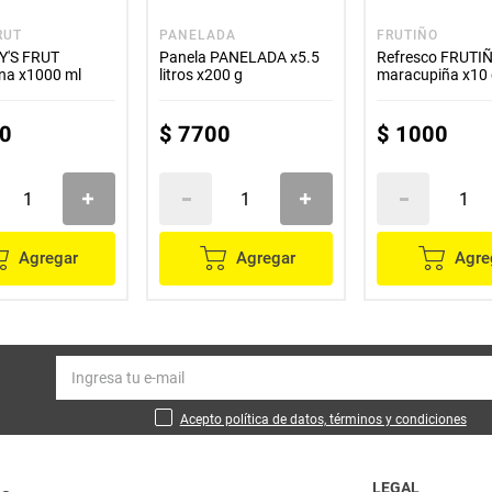
RUT
PANELADA
FRUTIÑO
Y'S FRUT
Panela PANELADA x5.5
Refresco FRUTI
na x1000 ml
litros x200 g
maracupiña x10
0
$
7700
$
1000
Agregar
Agregar
Agre
Acepto política de datos, términos y condiciones
LEGAL