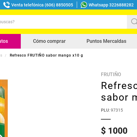
Venta telefónica (606) 8850505
Whatsapp 3226888282
uscas?
s buscados
atos
Cómo comprar
Puntos Mercaldas
es
Refresco FRUTIÑO sabor mango x10 g
FRUTIÑO
Refres
sabor 
PLU
:
97315
$
1000