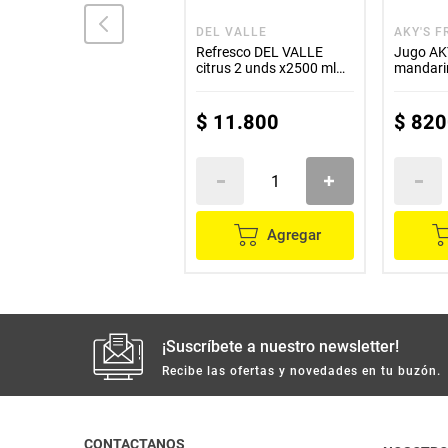
ALQUERÍA
DEL VALLE
AKY'S F
Refresco tangelo
Refresco DEL VALLE
Jugo AK
ALQUERIA x2000 ml
citrus 2 unds x2500 ml
mandari
c/u
$
8300
$
11
.
800
$
820
Agregar
Agregar
¡Suscríbete a nuestro newsletter!
Recibe las ofertas y novedades en tu buzón.
CONTACTANOS