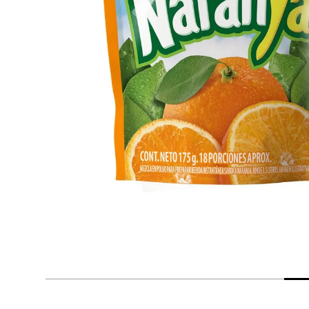
despensa
Arroz
Mantequilla
lácteos y refrigerados
vinos y licores
cuidado del bebé
mascotas
limpieza
cuidado personal
otros