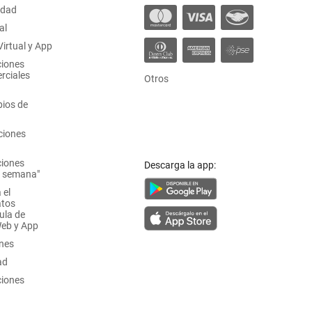
idad
al
irtual y App
ciones
rciales
Otros
ios de
ciones
ciones
Descarga la app:
a semana"
 el
atos
ula de
Web y App
ones
ad
ciones