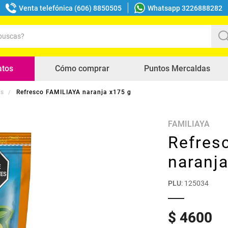
Venta telefónica (606) 8850505
Whatsapp 3226888282
uscas?
s buscados
atos
Cómo comprar
Puntos Mercaldas
es
Refresco FAMILIAYA naranja x175 g
FAMILIAYA
Refres
naranj
PLU
:
125034
$
4600