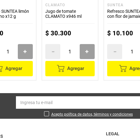
CLAMATO
SUNTEA
o SUNTEA limón
Jugo de tomate
Refresco SUNTEA
no x12 g
CLAMATO x946 ml
con flor de jama
g
0
$
30
.
300
$
10
.
100
Agregar
Agregar
Agre
Acepto política de datos, términos y condiciones
LEGAL
OS