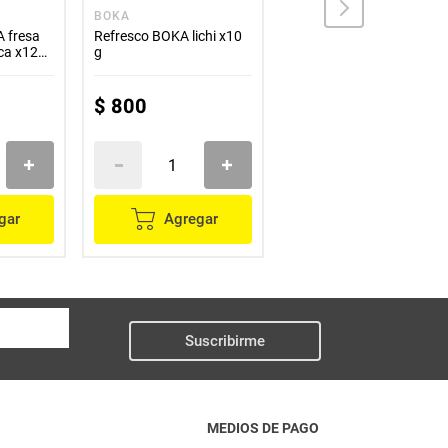
BOKA
DEL VALLE
 fresa
Refresco BOKA lichi x10
Jugo DEL VALLE fresh
ica x120
g
mandarina 6 unds x188
ml c/u
$
800
$
6700
gar
Agregar
Agregar
Suscribirme
MEDIOS DE PAGO