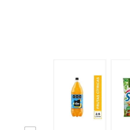
hogar
tecnología
moda
deportes
juguetería