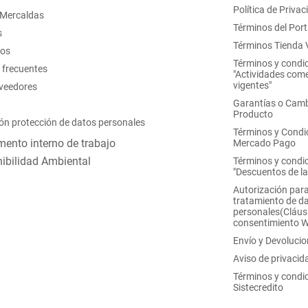
Política de Privac
 Mercaldas
Términos del Port
s
Términos Tienda V
nos
Términos y condi
 frecuentes
"Actividades come
vigentes"
oveedores
Garantías o Camb
Producto
ón protección de datos personales
Términos y Condi
ento interno de trabajo
Mercado Pago
ibilidad Ambiental
Términos y condi
"Descuentos de l
Autorización para
tratamiento de d
personales(Cláus
consentimiento 
Envío y Devoluci
Aviso de privacid
Términos y condi
Sistecredito