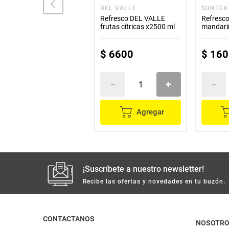
ALQUERÍA
DEL VALLE
SUNTEA
Refresco tangelo
Refresco DEL VALLE
Refresc
ALQUERIA x2000 ml
frutas cítricas x2500 ml
mandari
$
8300
$
6600
$
160
Agregar
Agregar
¡Suscríbete a nuestro newsletter!
Recibe las ofertas y novedades en tu buzón.
CONTACTANOS
NOSOTR