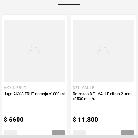
PUM - Unidad
Gramo
de Medida
AKY'S FRUT
DEL VALLE
Jugo AKY'S FRUT naranja x1000 ml
Refresco DEL VALLE citrus 2 unds
x2500 ml c/u
$
6600
$
11
.
800