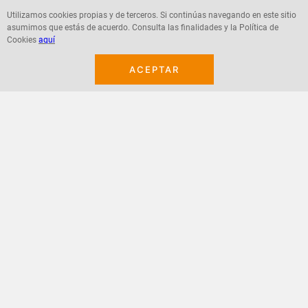
Utilizamos cookies propias y de terceros. Si continúas navegando en este sitio
asumimos que estás de acuerdo. Consulta las finalidades y la Política de
Agregar
Agregar
Cookies
aquí
ACEPTAR
¡Suscribete a nuestro newsletter!
Recibe las ofertas y novedades en tu buzón.
Acepto política de datos, términos y condiciones
Suscribirme
+
CONTACTANOS