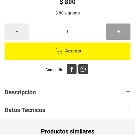
$
800
$ 80
x
gramo
Agregar
+
Descripción
Refresco BOKA tamarindo x10 g
+
Datos Técnicos
Peso Neto
10
Productos similares
Producto (kg)