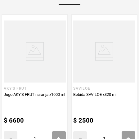
PUM - Unidad
Gramo
de Medida
AKY'S FRUT
SAVILOE
Jugo AKY'S FRUT naranja x1000 ml
Bebida SAVILOE x320 ml
$
6600
$
2500