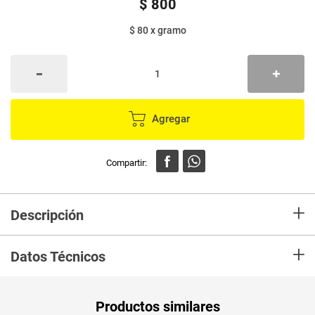
$
800
$ 80
x
gramo
Agregar
+
Descripción
Boka es una marca de refrescos en polvo moderna, actual y divertida. Los
+
productos BOKA son reconocidos por las amas de casa por su sabor
Datos Técnicos
dulcecito y delicioso.
Peso Neto
10
Productos similares
Producto (kg)