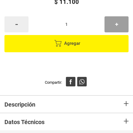
$
11
.
100
Agregar
+
Descripción
En Mercaldas compra Recipiente IMUSA alto cuadrado x1 litro
+
Datos Técnicos