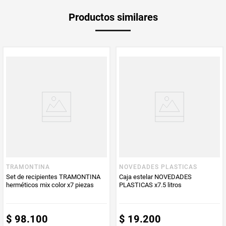
Garantía
1 mes
Productos similares
Producto
Producto
Mercaldas
Enviado Por
Vendido por
Mercaldas
TRAMONTINA
NOVEDADES PLASTICAS
Set de recipientes TRAMONTINA
Caja estelar NOVEDADES
herméticos mix color x7 piezas
PLASTICAS x7.5 litros
$
98
.
100
$
19
.
200