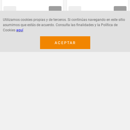
Utilizamos cookies propias y de terceros. Si continúas navegando en este sitio
asumimos que estás de acuerdo. Consulta las finalidades y la Política de
Agregar
Agregar
Cookies
aquí
ACEPTAR
¡Suscribete a nuestro newsletter!
Recibe las ofertas y novedades en tu buzón.
Acepto política de datos, términos y condiciones
Suscribirme