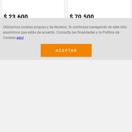
$
23
.
600
$
70
.
500
Utilizamos cookies propias y de terceros. Si continúas navegando en este sitio
asumimos que estás de acuerdo. Consulta las finalidades y la Política de
Cookies
aquí
Agregar
Agregar
ACEPTAR
¡Suscribete a nuestro newsletter!
Recibe las ofertas y novedades en tu buzón.
Acepto política de datos, términos y condiciones