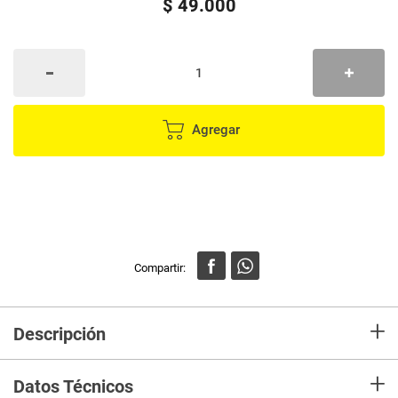
$
49
.
000
Agregar
+
Descripción
SHAMPOO GREEN FOREST SALON IN 300ML Salon In GREEN FOREST
+
Shampoo limpia suave y naturalmente todo tipo de cabello. Su
Datos Técnicos
revolucionaria fórmula contiene Aceite de Argán orgánico certificado que