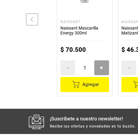
MARÍA SALOMÉ
NAISSANT
NAISSA
Shampoo MARÍA
Naissant Mascarilla
Naissant
SALOMÉ 2en1 anticaída
Energy 300ml
Matizant
x400 ml
300ml
$
30
.
500
$
70
.
500
$
46
.
Agregar
Agregar
¡Suscríbete a nuestro newsletter!
Recibe las ofertas y novedades en tu buzón.