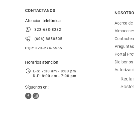
CONTACTANOS
NOSOTR
Atención telefónica
Acerca de
322-688-8282
Almacene
Contacte
(606) 8850505
Preguntas
PQR: 323-274-5555
Portal Pr
Digibonos
Horarios atención
Autorizaci
L-S: 7:30 am - 8:00 pm
D-F: 8:00 am - 7:00 pm
Reglam
Sosten
Síguenos en: