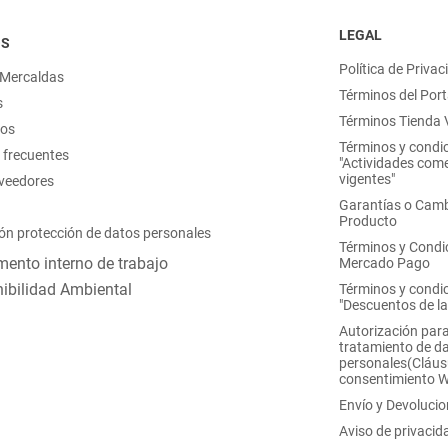
LEGAL
OS
Política de Privac
 Mercaldas
Términos del Port
s
Términos Tienda V
nos
Términos y condi
 frecuentes
"Actividades come
vigentes"
oveedores
Garantías o Camb
Producto
ón protección de datos personales
Términos y Condi
ento interno de trabajo
Mercado Pago
ibilidad Ambiental
Términos y condi
"Descuentos de l
Autorización para
tratamiento de d
personales(Cláus
consentimiento 
Envío y Devoluci
Aviso de privacid