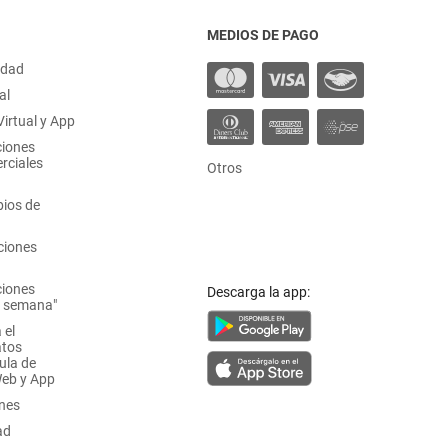
MEDIOS DE PAGO
idad
al
irtual y App
ciones
rciales
Otros
ios de
ciones
ciones
Descarga la app:
a semana"
 el
atos
ula de
Web y App
ones
ad