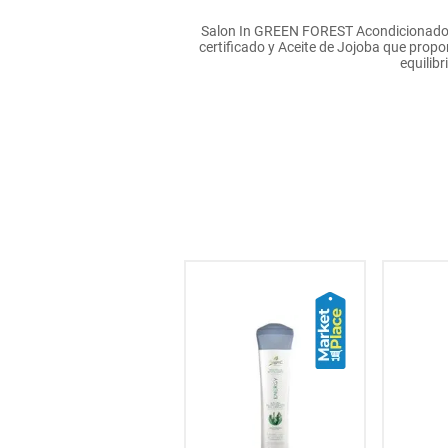
hogar
Salon In GREEN FOREST Acondicionador d
certificado y Aceite de Jojoba que propor
equilibr
tecnología
moda
deportes
juguetería