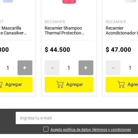
NT
RECAMIER
RECAMIER
 Mascarilla
Recamier Shampoo
Recamier
e Canasilver
Thermal Protection
Acondicionador 
300ml
Guard 300ml
300
$
44
.
500
$
47
.
000
Agregar
Agregar
Agre
Acepto política de datos, términos y condiciones