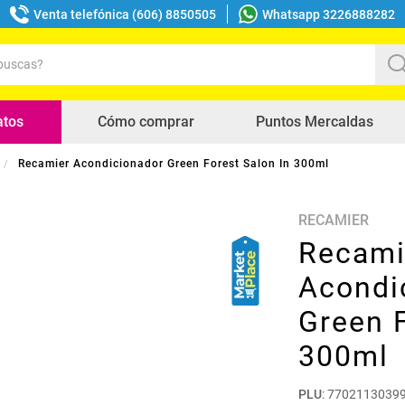
Venta telefónica (606) 8850505
Whatsapp 3226888282
uscas?
s buscados
atos
Cómo comprar
Puntos Mercaldas
Recamier Acondicionador Green Forest Salon In 300ml
RECAMIER
Recami
Acondi
Green F
300ml
PLU
:
7702113039