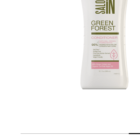
despensa
Arroz
Mantequilla
lácteos y refrigerados
vinos y licores
cuidado del bebé
mascotas
limpieza
cuidado personal
otros