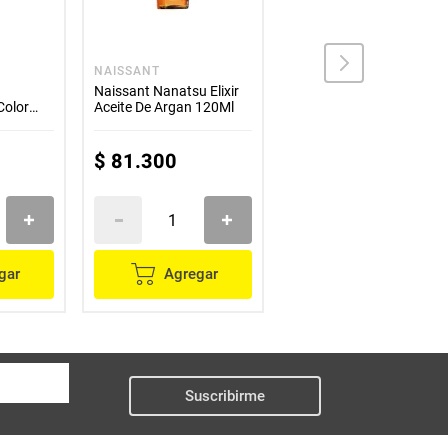
NAISSANT
HEAD & SHOULDERS
Naissant Nanatsu Elixir
Shampoo HEAD &
Color
Aceite De Argan 120Ml
SHOULDES purificación
capilar carbón activado
x650 ml
$
81
.
300
$
48
.
100
gar
Agregar
Agregar
Suscribirme