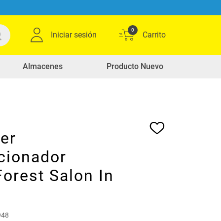
0
Iniciar sesión
Almacenes
Producto Nuevo
er
cionador
orest Salon In
948