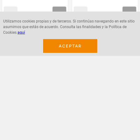
Utilizamos cookies propias y de terceros. Si continúas navegando en este sitio
asumimos que estás de acuerdo. Consulta las finalidades y la Política de
Agregar
Agregar
Cookies
aquí
ACEPTAR
¡Suscribete a nuestro newsletter!
Recibe las ofertas y novedades en tu buzón.
Acepto política de datos, términos y condiciones
Suscribirme