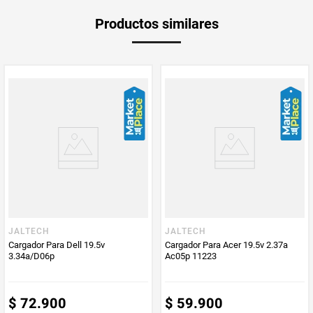
-Incluye adaptador carga DC3.7V
Producto
Mercaldas
Productos similares
Enviado Por
Vendido por
Mercaldas
JALTECH
JALTECH
Cargador Para Dell 19.5v
Cargador Para Acer 19.5v 2.37a
3.34a/D06p
Ac05p 11223
$
72
.
900
$
59
.
900