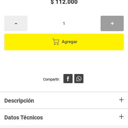
$
112
.
000
Agregar
+
Descripción
-Radio bidireccional portátil
+
-Kit x2
Datos Técnicos
-Frecuencia 400-470MHz
Potencia 5W
-Bateria recargable 1000mAh