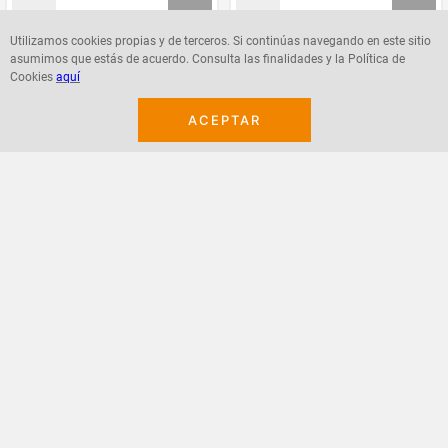
Utilizamos cookies propias y de terceros. Si continúas navegando en este sitio
asumimos que estás de acuerdo. Consulta las finalidades y la Política de
Agregar
Agregar
Cookies
aquí
ACEPTAR
¡Suscribete a nuestro newsletter!
Recibe las ofertas y novedades en tu buzón.
Acepto política de datos, términos y condiciones
Suscribirme