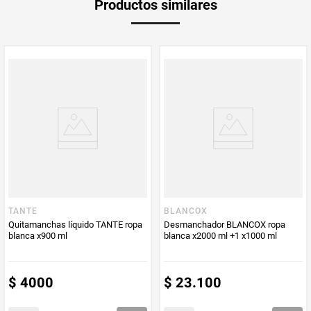
Productos similares
Producto (kg)
PUM - Unidad
Mililitro
de Medida
TANTE
BLANCOX
Quitamanchas líquido TANTE ropa
Desmanchador BLANCOX ropa
blanca x900 ml
blanca x2000 ml +1 x1000 ml
$
4000
$
23
.
100