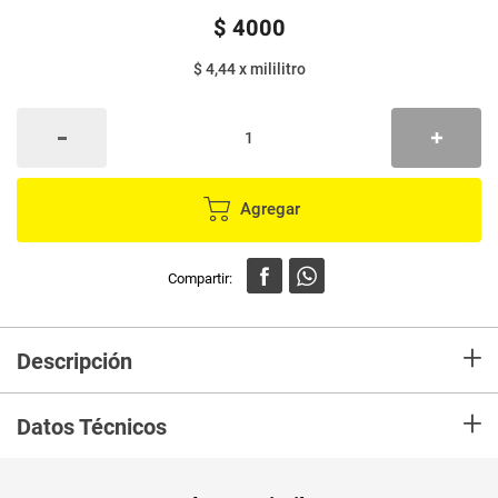
$
4000
$ 4,44
x
mililitro
Agregar
+
Descripción
Quitamanchas líquido TANTE ropa color x900 ml
+
Datos Técnicos
Peso Neto
900