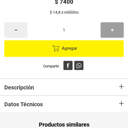
$
7400
$ 14,8
x
mililitro
Agregar
+
Descripción
En Merca compra Quitagrasa 1 A Citrus X500Ml Marca 1 A y recibelo en tu
+
casa en minutos.
Datos Técnicos
Unidad de
un
Productos similares
medida