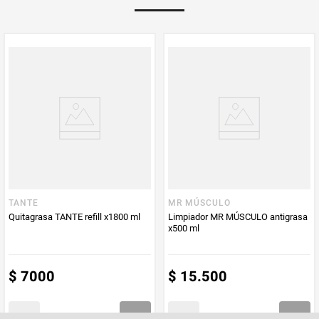
Multiplicador
1
PUM - Medida
500
Peso Neto
500
Producto (kg)
PUM - Unidad
Mililitro
de Medida
TANTE
MR MÚSCULO
Quitagrasa TANTE refill x1800 ml
Limpiador MR MÚSCULO antigrasa
x500 ml
$
7000
$
15
.
500