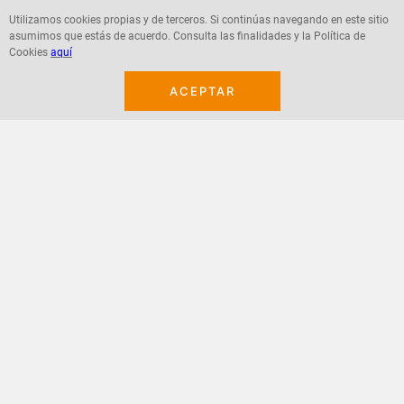
Utilizamos cookies propias y de terceros. Si continúas navegando en este sitio
asumimos que estás de acuerdo. Consulta las finalidades y la Política de
Agregar
Agregar
Cookies
aquí
ACEPTAR
¡Suscribete a nuestro newsletter!
Recibe las ofertas y novedades en tu buzón.
Acepto política de datos, términos y condiciones
Suscribirme
+
CONTACTANOS