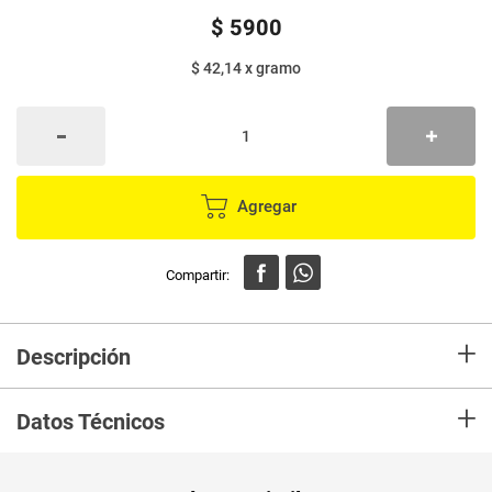
$
5900
$ 42,14
x
gramo
Agregar
+
Descripción
Queso LOS PINITOS tajado doble crema,fresco semigraso,tipo
+
quesillo,ideal para tus comidas preferidas.
Datos Técnicos
Unidad de
un