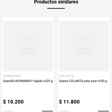
Productos similares
medida
Multiplicador
1
PUM - Medida
140
Peso Neto
140
Producto (kg)
PUM - Unidad
Gramo
de Medida
NORMANDY
COLANTA
Quesillo NORMANDY tajado x220 g
Queso COLANTA para asar x250 g
$
10
.
200
$
11
.
800