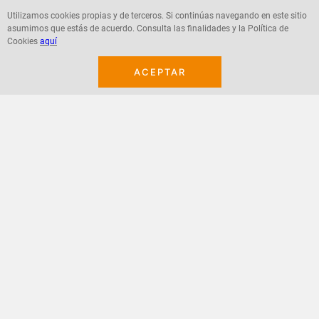
Utilizamos cookies propias y de terceros. Si continúas navegando en este sitio
asumimos que estás de acuerdo. Consulta las finalidades y la Política de
Agregar
Agregar
Cookies
aquí
ACEPTAR
¡Suscribete a nuestro newsletter!
Recibe las ofertas y novedades en tu buzón.
Acepto política de datos, términos y condiciones
Suscribirme
+
CONTACTANOS