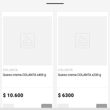
Multiplicador
1
PUM - Medida
200
Peso Neto
200
Producto (kg)
PUM - Unidad
Gramo
de Medida
COLANTA
COLANTA
Queso crema COLANTA x400 g
Queso crema COLANTA x230 g
$
10
.
600
$
6300