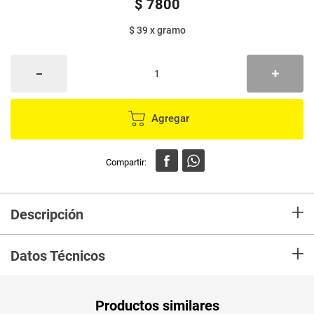
$
7800
$ 39
x
gramo
Agregar
+
Descripción
Cremosino Alpina es un queso fresco para untar, que se caracteriza por
+
tener una textura suave y cremosa y con delicioso sabor.
Datos Técnicos
Unidad de
un
Productos similares
medida