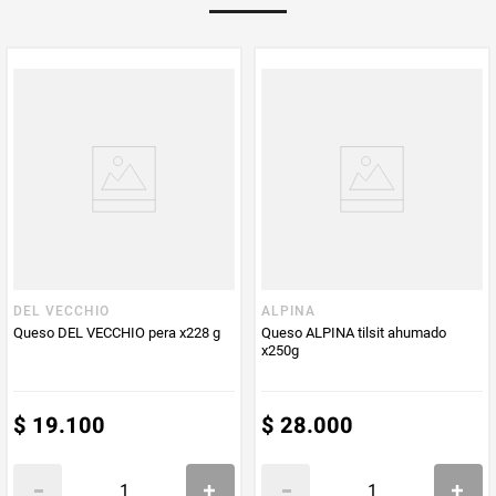
PUM - Unidad
Gramo
de Medida
DEL VECCHIO
ALPINA
Queso DEL VECCHIO pera x228 g
Queso ALPINA tilsit ahumado
x250g
$
19
.
100
$
28
.
000