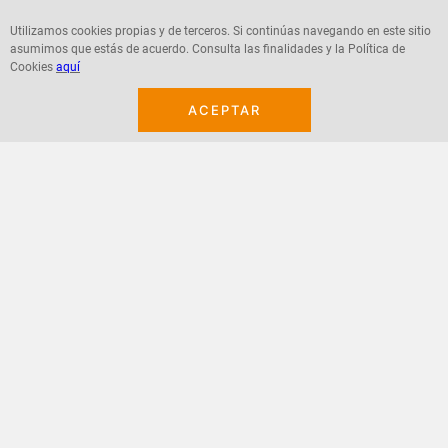
Utilizamos cookies propias y de terceros. Si continúas navegando en este sitio
Agregar
Agregar
asumimos que estás de acuerdo. Consulta las finalidades y la Política de
Cookies
aquí
ACEPTAR
¡Suscribete a nuestro newsletter!
Recibe las ofertas y novedades en tu buzón.
Acepto política de datos, términos y condiciones
Suscribirme
+
CONTACTANOS