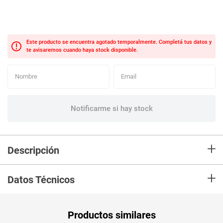
+
Descripción
Queso de origen suizo, que se caracteriza por ser rico en calcio y
+
proteínas, duro, graso y de sabor y aroma es más o menos picante. Ideal
Datos Técnicos
para preparar fondue de quesos, tablas de quesos, pasabocas y
montaditos. Además va muy bien con cepas como la Carménere
preferiblemente recetas, o vino blanco.
Peso Neto
1000
Productos similares
Producto (kg)