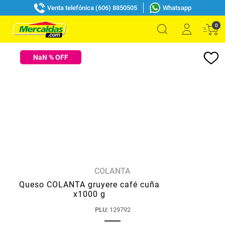
Venta telefónica (606) 8850505
Whatsapp
0
NaN
% OFF
COLANTA
Queso COLANTA gruyere café cuña
x1000 g
PLU
:
129792