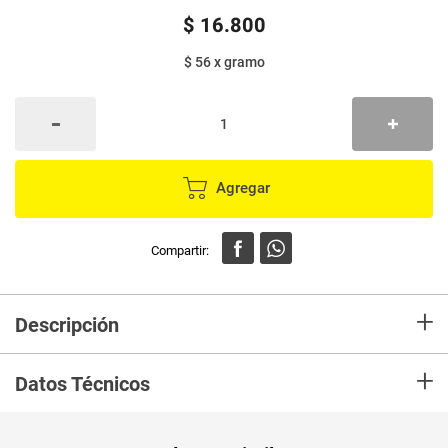
$
16
.
800
$ 56
x
gramo
Agregar
+
Descripción
Queso doble crema, fresco y semiduro, además de ser excelente
+
alternativa para tener dientes y huesos fuertes. Encuéntrala también en
Datos Técnicos
presentación x 6 unidades.
Unidad de
un