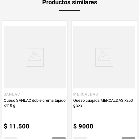
Productos similares
medida
Multiplicador
1
PUM - Medida
300
Peso Neto
300
Producto (kg)
PUM - Unidad
Gramo
de Medida
SANLAC
MERCALDAS
Queso SANLAC doble crema tajado
Queso cuajada MERCALDAS x250
x410 g
g 2x3
$
11
.
500
$
9000