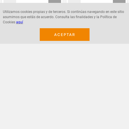
Utilizamos cookies propias y de terceros. Si continúas navegando en este sitio
asumimos que estás de acuerdo. Consulta las finalidades y la Política de
Agregar
Agregar
Cookies
aquí
ACEPTAR
¡Suscribete a nuestro newsletter!
Recibe las ofertas y novedades en tu buzón.
Acepto política de datos, términos y condiciones
Suscribirme