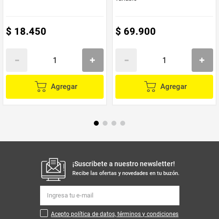
$
18
.
450
$
69
.
900
Agregar
Agregar
¡Suscribete a nuestro newsletter!
Recibe las ofertas y novedades en tu buzón.
Acepto política de datos, términos y condiciones