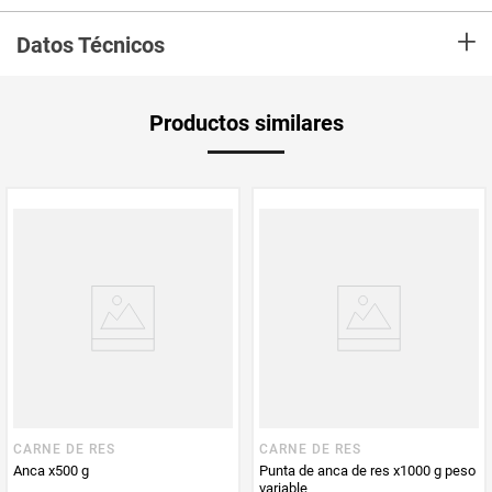
Corte en forma triangular su capa de grasa le proporciona excelente sabor
+
y terneza. Es de las carnes que mejor quedan a la parrilla. Se recomienda
Datos Técnicos
preparar el corte completo para conservar su jugosidad. Ideal para hornear
o asar.
Unidad de
un
Productos similares
medida
Multiplicador
1
PUM - Medida
1000
Peso Neto
1000
Producto (kg)
PUM - Unidad
Gramo
de Medida
CARNE DE RES
CARNE DE RES
Anca x500 g
Punta de anca de res x1000 g peso
variable