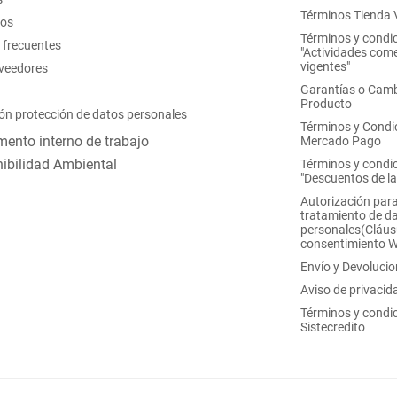
Términos Tienda V
nos
Términos y condi
 frecuentes
"Actividades come
vigentes"
oveedores
Garantías o Camb
Producto
ón protección de datos personales
Términos y Condi
ento interno de trabajo
Mercado Pago
ibilidad Ambiental
Términos y condi
"Descuentos de l
Autorización para
tratamiento de d
personales(Cláus
consentimiento 
Envío y Devoluci
Aviso de privacid
Términos y condi
Sistecredito