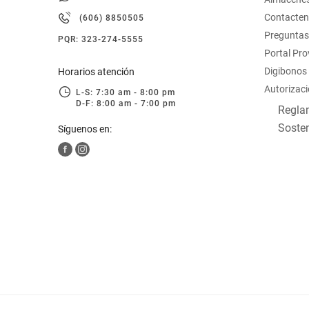
hogar
Contacte
(606) 8850505
Preguntas
PQR: 323-274-5555
tecnología
Portal Pr
Digibonos
Horarios atención
Autorizaci
moda
L-S: 7:30 am - 8:00 pm
D-F: 8:00 am - 7:00 pm
Reglam
Sosten
Síguenos en:
deportes
juguetería