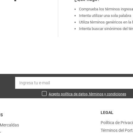
Comprueba los términos ingres
Intenta utilizar una sola palabra
Utiliza términos genéricos en l
Intenta buscar sinónimos del t
Acepto política de datos, términos y condiciones
LEGAL
OS
Política de Privac
 Mercaldas
Términos del Port
s