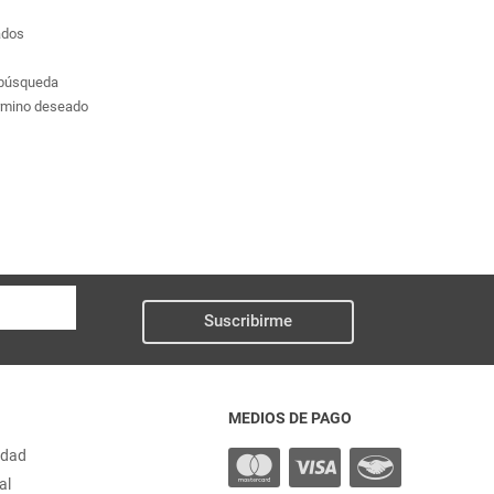
ados
a búsqueda
érmino deseado
Suscribirme
MEDIOS DE PAGO
idad
al