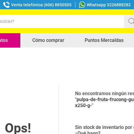
Venta telefónica (606) 8850505
Whatsapp 3226888282
uscas?
s buscados
atos
Cómo comprar
Puntos Mercaldas
No encontramos ningún res
"
pulpa-de-fruta-frucong-g
x250-g-
"
Sin stock de inventario po
¿Qué hago?