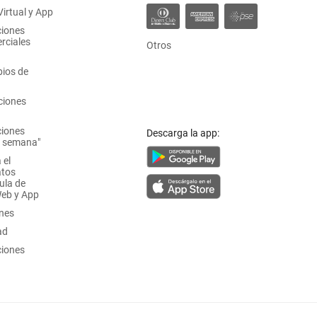
irtual y App
ciones
rciales
Otros
ios de
ciones
ciones
Descarga la app:
a semana"
 el
atos
ula de
Web y App
ones
ad
ciones