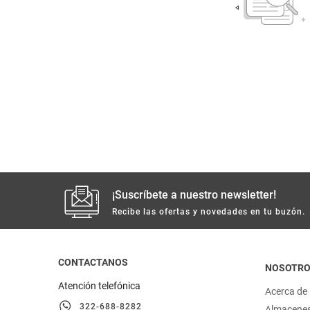
despensa
Mantequilla
Arroz
lácteos y refrigerados
vinos y licores
cuidado del bebé
mascotas
¡Suscríbete a nuestro newsletter!
limpieza
Recibe las ofertas y novedades en tu buzón.
cuidado personal
CONTACTANOS
NOSOTR
otros
Atención telefónica
Acerca de
322-688-8282
Almacene