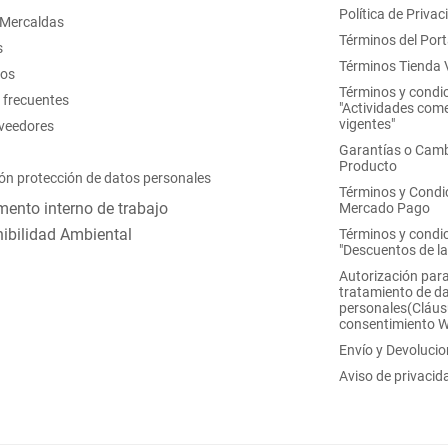
Política de Privac
 Mercaldas
Términos del Port
s
Términos Tienda V
nos
Términos y condi
 frecuentes
"Actividades come
vigentes"
oveedores
Garantías o Camb
Producto
ón protección de datos personales
Términos y Condi
ento interno de trabajo
Mercado Pago
ibilidad Ambiental
Términos y condi
"Descuentos de l
Autorización para
tratamiento de d
personales(Cláus
consentimiento 
Envío y Devoluci
Aviso de privacid