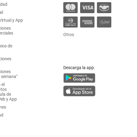
idad
al
irtual y App
ciones
rciales
Otros
ios de
ciones
Descarga la app:
ciones
a semana"
 el
atos
ula de
Web y App
ones
ad