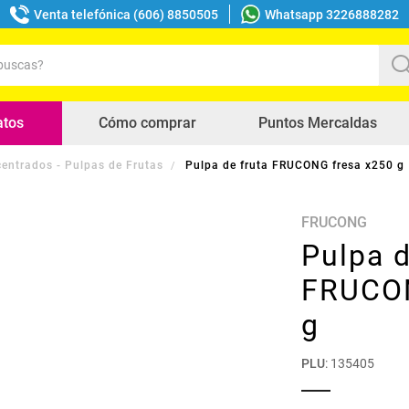
Venta telefónica (606) 8850505
Whatsapp 3226888282
uscas?
s buscados
atos
Cómo comprar
Puntos Mercaldas
entrados - Pulpas de Frutas
Pulpa de fruta FRUCONG fresa x250 g
FRUCONG
Pulpa d
FRUCON
g
PLU
:
135405