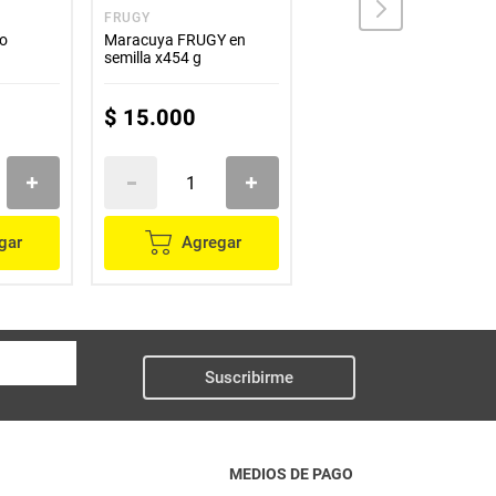
FRUGY
FRUGY
o
Maracuya FRUGY en
Fresa congelada FRUGY
semilla x454 g
x454 g
$
15
.
000
$
8300
gar
Agregar
Agregar
Suscribirme
MEDIOS DE PAGO