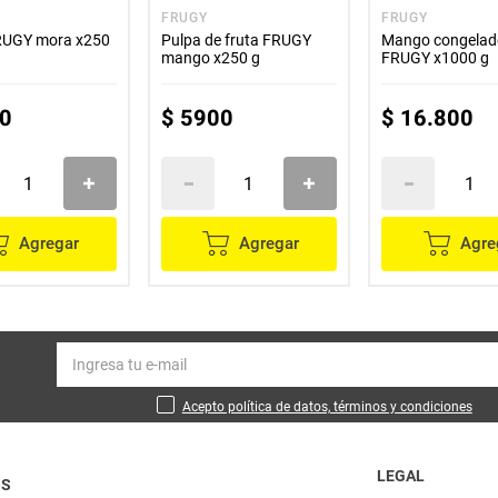
FRUGY
FRUGY
RUGY mora x250
Pulpa de fruta FRUGY
Mango congelad
mango x250 g
FRUGY x1000 g
0
$
5900
$
16
.
800
Agregar
Agregar
Agre
Acepto política de datos, términos y condiciones
LEGAL
OS