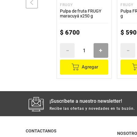
FRUCONG
FRUGY
FRUGY
Pulpa de fruta FRUCONG
Pulpa de fruta FRUGY
Pulpa F
fresa x250 g
maracuyá x250 g
g
$
4400
$
6700
$
590
Agregar
Agregar
¡Suscríbete a nuestro newsletter!
Recibe las ofertas y novedades en tu buzón.
CONTACTANOS
NOSOTR