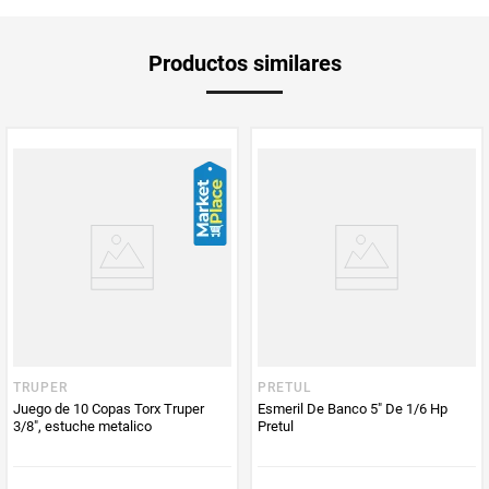
Aplica Compra
Solo aplica domicilio
Productos similares
y Recoge en
Tienda
Tiempo de
2 a 5 días hábiles
entrega
Producto
Techdearler
Enviado Por
Vendido por
Techdearler
TRUPER
PRETUL
Juego de 10 Copas Torx Truper
Esmeril De Banco 5" De 1/6 Hp
3/8", estuche metalico
Pretul