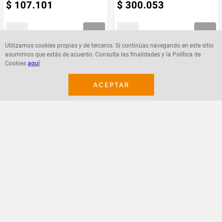
$
107
.
101
$
300
.
053
Utilizamos cookies propias y de terceros. Si continúas navegando en este sitio
asumimos que estás de acuerdo. Consulta las finalidades y la Política de
Agregar
Agregar
Cookies
aquí
ACEPTAR
¡Suscribete a nuestro newsletter!
Recibe las ofertas y novedades en tu buzón.
Acepto política de datos, términos y condiciones
Suscribirme