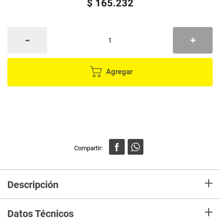
$
165
.
232
Agregar
+
Descripción
Incluye Disco abrasivo de 4 1/2" para desbaste de metal Guarda de
+
protección Mango auxiliar Llave de dos puntas Bridas Certificaciones y
Datos Técnicos
garantías Cumple la norma NOM-003-SCFI