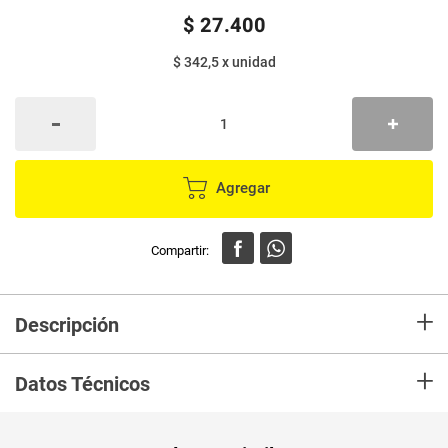
$
27
.
400
$ 342,5
x
unidad
Agregar
+
Descripción
Elaborados con materiales hipoalergénicos que son más suaves con la
+
piel,Absorben más que tu protector convencional.Dermatológicamente
Datos Técnicos
testeados
Unidad de
un