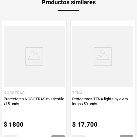
Productos similares
medida
Multiplicador
1
PUM - Medida
80
Peso Neto
80
Producto (kg)
PUM - Unidad
Unidad
de Medida
NOSOTRAS
TENA
Protectores NOSOTRAS multiestilo
Protectores TENA lights by extra
x15 unds
largo x50 unds
$
1800
$
17
.
700