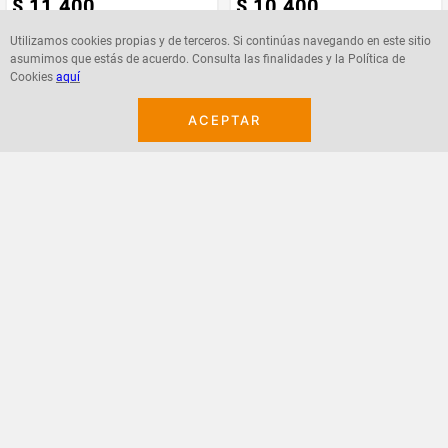
Utilizamos cookies propias y de terceros. Si continúas navegando en este sitio
asumimos que estás de acuerdo. Consulta las finalidades y la Política de
Agregar
Agregar
Cookies
aquí
ACEPTAR
¡Suscribete a nuestro newsletter!
Recibe las ofertas y novedades en tu buzón.
Acepto política de datos, términos y condiciones
Suscribirme