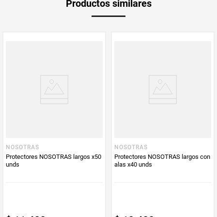
Productos similares
medida
Multiplicador
1
PUM - Medida
30
Peso Neto
30
Producto (kg)
PUM - Unidad
Unidad
de Medida
NOSOTRAS
NOSOTRAS
Protectores NOSOTRAS largos x50
Protectores NOSOTRAS largos con
unds
alas x40 unds
$
11
.
400
$
10
.
400