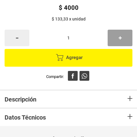
$
4000
$ 133,33
x
unidad
Agregar
+
Descripción
En mercaldas compra Protectores NOSOTRAS diarios pro defense 30
+
unds
Datos Técnicos
Unidad de
un