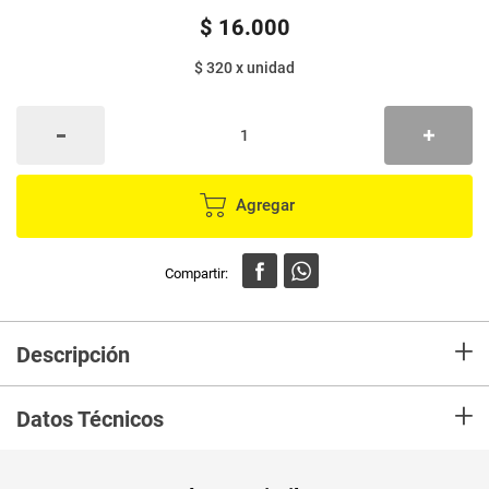
$
16
.
000
$ 320
x
unidad
Agregar
+
Descripción
En Mercaldas compra Protector TENA Light By 50 Largo Alas Marca TENA
+
y recibelo en tu casa en minutos.
Datos Técnicos
Unidad de
un