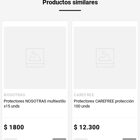
Productos similares
medida
Multiplicador
1
PUM - Medida
50
Peso Neto
50
Producto (kg)
PUM - Unidad
Unidad
de Medida
NOSOTRAS
CAREFREE
Protectores NOSOTRAS multiestilo
Protectores CAREFREE protección
x15 unds
100 unds
$
1800
$
12
.
300