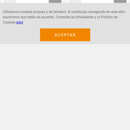
Utilizamos cookies propias y de terceros. Si continúas navegando en este sitio
asumimos que estás de acuerdo. Consulta las finalidades y la Política de
Agregar
Agregar
Cookies
aquí
ACEPTAR
¡Suscribete a nuestro newsletter!
Recibe las ofertas y novedades en tu buzón.
Acepto política de datos, términos y condiciones
Suscribirme