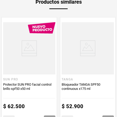
mantener el nivel de protección Beneficios Protector SPF 60 para cara y
Productos similares
Producto (kg)
cuerpo con efecto mate, ideal para uso diario y todo tipo de piel.
PUM - Unidad
Mililitro
de Medida
SUN PRO
TANGA
Protector SUN PRO facial control
Bloqueador TANGA SPF50
brillo spf50 x50 ml
continuous x175 ml
$
62
.
500
$
52
.
900