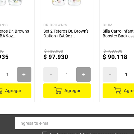
WN'S
DR BROWN'S
BIUM
teros Dr. Brown's
Set 2 Teteros Dr. Brown's
Silla Carro Infanti
 BA 9oz
Option+ BA 9oz
Booster Backles
o Dinosaurios
decorado Oceano
Elevadora Bium
00
$
139
.
900
$
109
.
900
935
$
97
.
930
$
90
.
118
Agregar
Agregar
Agre