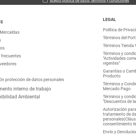
Acepto política de datos, términos y condiciones
LEGAL
OS
Política de Privac
 Mercaldas
Términos del Port
s
Términos Tienda V
nos
Términos y condi
 frecuentes
"Actividades come
vigentes"
oveedores
Garantías o Camb
Producto
ón protección de datos personales
Términos y Condi
ento interno de trabajo
Mercado Pago
ibilidad Ambiental
Términos y condi
"Descuentos de l
Autorización para
tratamiento de d
personales(Cláus
consentimiento 
Envío y Devoluci