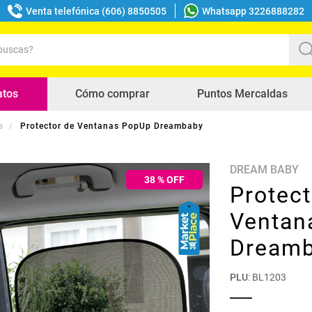
Venta telefónica (606) 8850505
Whatsapp 3226888282
uscas?
s buscados
atos
Cómo comprar
Puntos Mercaldas
s
Protector de Ventanas PopUp Dreambaby
DREAM BABY
38
% OFF
Protect
Ventan
Dream
PLU
:
BL1203