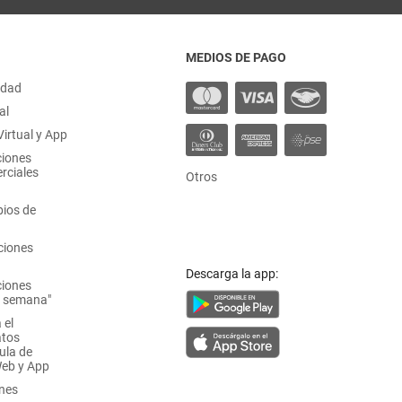
MEDIOS DE PAGO
idad
al
irtual y App
ciones
rciales
Otros
ios de
ciones
Descarga la app:
ciones
a semana"
 el
atos
ula de
Web y App
ones