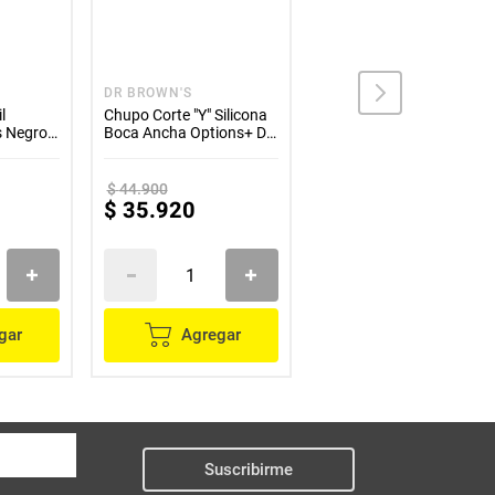
DR BROWN'S
DR BROWN'S
l
Chupo Corte "Y" Silicona
Tetero 5oz Boca Ancha
s Negro
Boca Ancha Options+ Dr.
Options+ Dr. Brown's
Brown's
$
44
.
900
$
69
.
900
$
35
.
920
$
52
.
425
gar
Agregar
Agregar
Suscribirme