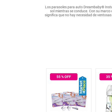
hogar
Los parasoles para auto Dreambaby® Insta-
sol mientras se conduce. Con su marco d
significa que no hay necesidad de ventosas
tecnología
moda
deportes
juguetería
55
% OFF
35