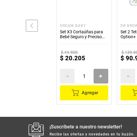
COMEJA
DREAM BABY
DR BRO
Babero COMEJA de tela
Set X3 Cortaúñas para
Set 2 Te
niño
Bebé Seguro y Preciso
Option+
Dreambaby
decorad
$
44
.
900
$
139
.
9
$
9300
$
20
.
205
$
90
.
Agregar
Agregar
¡Suscríbete a nuestro newsletter!
Recibe las ofertas y novedades en tu buzón.