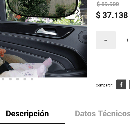
$
59
.
900
$
37
.
138
Descripción
Datos Técnico