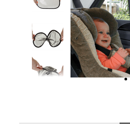
despensa
Arroz
Aceite
lácteos y refrigerados
vinos y licores
cuidado del bebé
mascotas
limpieza
cuidado personal
otros