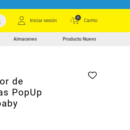
0
Iniciar sesión
Almacenes
Producto Nuevo
or de
as PopUp
baby