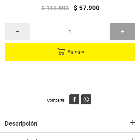
$
57
.
900
$
115
.
800
Agregar
+
Descripción
¡Prepara embutidos y albóndigas de manera fácil y rápida en casa! Con