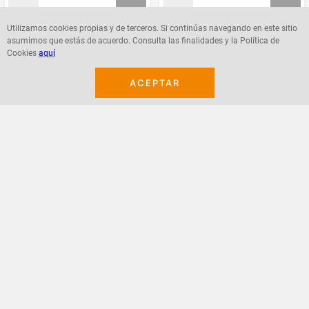
Utilizamos cookies propias y de terceros. Si continúas navegando en este sitio
asumimos que estás de acuerdo. Consulta las finalidades y la Política de
Agregar
Agregar
Cookies
aquí
ACEPTAR
¡Suscribete a nuestro newsletter!
Recibe las ofertas y novedades en tu buzón.
Acepto política de datos, términos y condiciones
Suscribirme