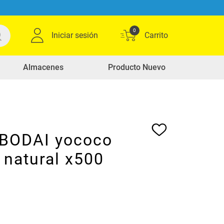
0
Iniciar sesión
Almacenes
Producto Nuevo
 BODAI yococo
 natural x500