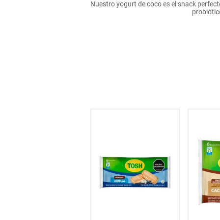
Nuestro yogurt de coco es el snack perfecto
hogar
probiótic
tecnología
moda
deportes
juguetería