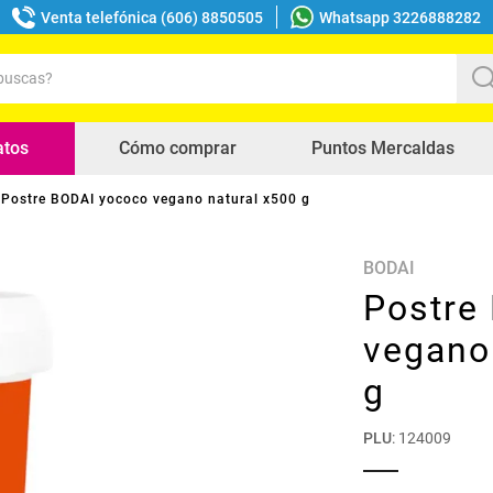
Venta telefónica (606) 8850505
Whatsapp 3226888282
uscas?
s buscados
atos
Cómo comprar
Puntos Mercaldas
Postre BODAI yococo vegano natural x500 g
BODAI
Postre
vegano
g
PLU
:
124009