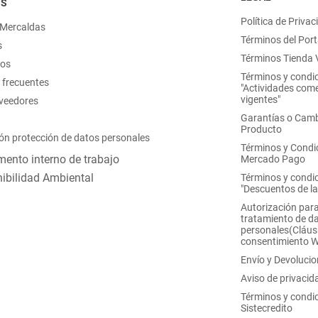
OS
Política de Privac
 Mercaldas
Términos del Port
s
Términos Tienda V
nos
Términos y condi
 frecuentes
"Actividades come
vigentes"
oveedores
Garantías o Camb
Producto
ón protección de datos personales
Términos y Condi
ento interno de trabajo
Mercado Pago
ibilidad Ambiental
Términos y condi
"Descuentos de l
Autorización para
tratamiento de d
personales(Cláus
consentimiento 
Envío y Devoluci
Aviso de privacid
Términos y condi
Sistecredito