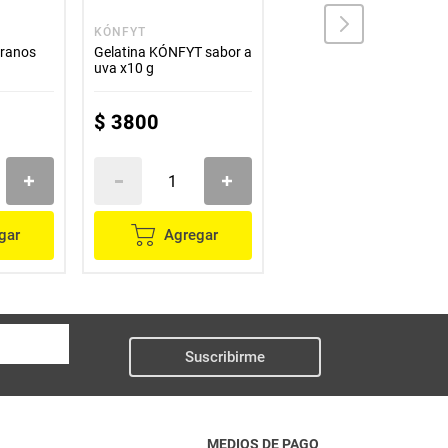
KÓNFYT
TOSH
ranos
Gelatina KÓNFYT sabor a
Cereal granola TOSH
uva x10 g
yogurt griego x300 g
$
3800
$
25
.
000
gar
Agregar
Agregar
Suscribirme
MEDIOS DE PAGO