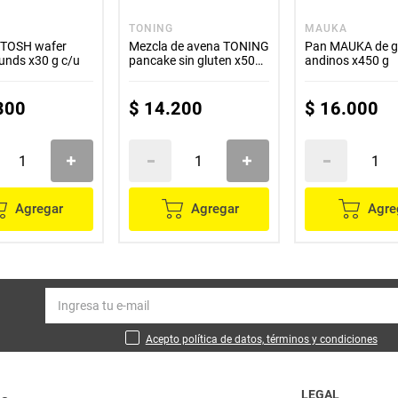
TONING
MAUKA
s TOSH wafer
Mezcla de avena TONING
Pan MAUKA de g
unds x30 g c/u
pancake sin gluten x500
andinos x450 g
g
300
$
14
.
200
$
16
.
000
Agregar
Agregar
Agre
Acepto política de datos, términos y condiciones
LEGAL