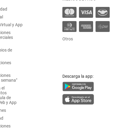
idad
al
irtual y App
ciones
rciales
Otros
ios de
ciones
ciones
Descarga la app:
a semana"
 el
atos
ula de
Web y App
ones
ad
ciones