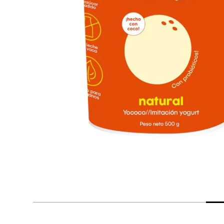
despensa
Arroz
Mantequilla
lácteos y refrigerados
vinos y licores
cuidado del bebé
mascotas
limpieza
cuidado personal
otros