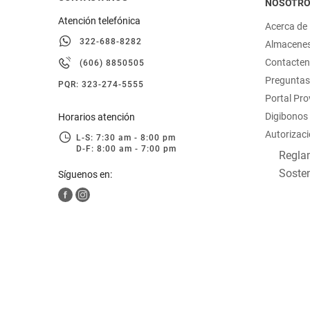
NOSOTR
Atención telefónica
Acerca de
322-688-8282
Almacene
Contacte
(606) 8850505
Preguntas
PQR: 323-274-5555
Portal Pr
Digibonos
Horarios atención
Autorizaci
L-S: 7:30 am - 8:00 pm
D-F: 8:00 am - 7:00 pm
Reglam
Sosten
Síguenos en: