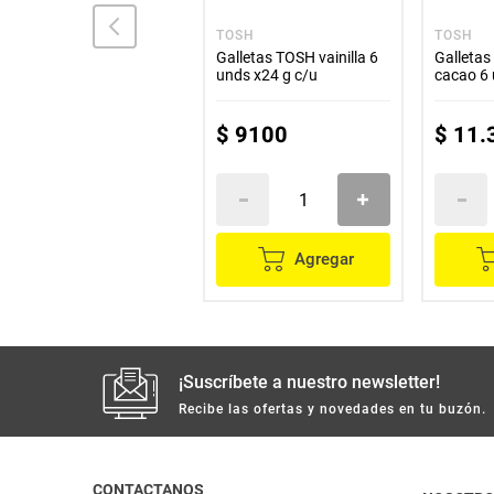
ITALO
TOSH
TOSH
Chocolatina ITALO sin
Galletas TOSH vainilla 6
Galleta
azúcar x72 g
unds x24 g c/u
cacao 6 
$
22
.
900
$
9100
$
11
.
Agregar
Agregar
¡Suscríbete a nuestro newsletter!
Recibe las ofertas y novedades en tu buzón.
CONTACTANOS