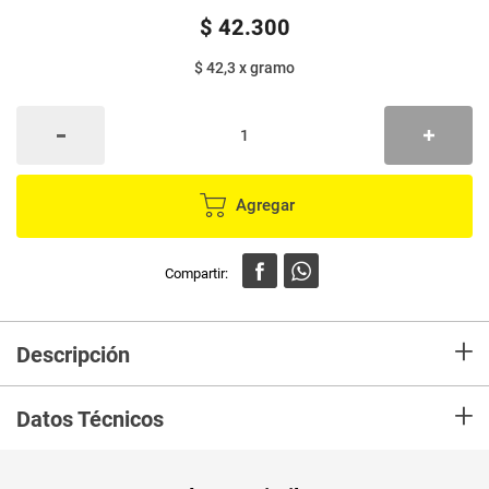
$
42
.
300
$ 42,3
x
gramo
Agregar
+
Descripción
Producto obtenido de la fermentación natural controlada de una mezcla
+
de bebida de coco, almidón de yuca y cultivos probióticos
Datos Técnicos
Peso Neto
1000