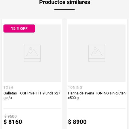
Productos similares
Producto (kg)
PUM - Unidad
Gramo
de Medida
15
% OFF
TOSH
TONING
Galletas TOSH miel FIT 9 unds x27
Harina de avena TONING sin gluten
g c/u
x500 g
$
9600
$
8160
$
8900