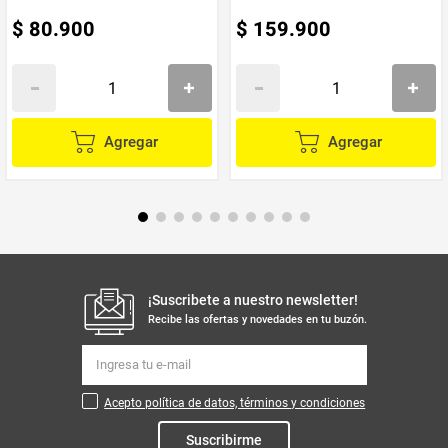
$
80
.
900
$
159
.
900
Agregar
Agregar
¡Suscribete a nuestro newsletter!
Recibe las ofertas y novedades en tu buzón.
Acepto política de datos, términos y condiciones
Suscribirme