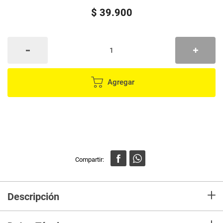
$
39
.
900
Agregar
+
Descripción
Porta-teléfono ligero con banda ajustable al brazo para mayor velocidad y
comodidad durante todas las actividades. Apta para celulares con