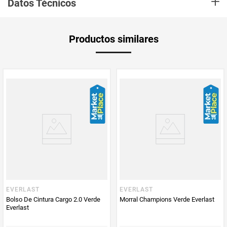
+
Datos Técnicos
pantalla de hasta 6. 5?. Ideal para correr, senderismo, ciclismo, gimnasio y
cualquier actividad al aire libre dando libertad en cada movimiento.
Aplica Compra
Solo aplica domicilio
Productos similares
y Recoge en
Tienda
Tiempo de
5 días hábiles
entrega
Producto
Everlast
Enviado Por
Vendido por
Everlast
Marca
Everlast
EVERLAST
EVERLAST
Bolso De Cintura Cargo 2.0 Verde
Morral Champions Verde Everlast
Everlast