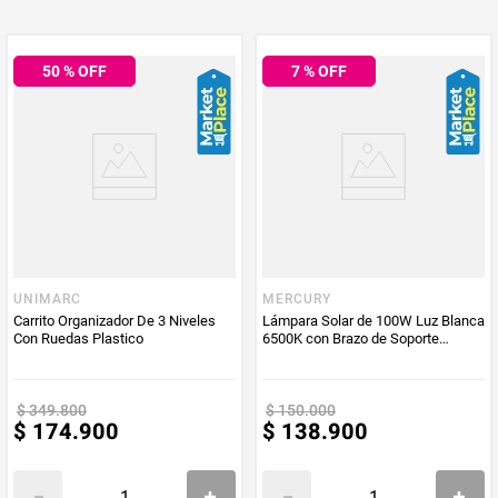
50
% OFF
7
% OFF
UNIMARC
MERCURY
Carrito Organizador De 3 Niveles
Lámpara Solar de 100W Luz Blanca
Con Ruedas Plastico
6500K con Brazo de Soporte
Metálico para Espacios Exteriores
$
349
.
800
$
150
.
000
$
174
.
900
$
138
.
900