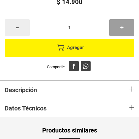
$
14
.
900
Agregar
+
Descripción
Porta escobas FULLER
+
Datos Técnicos
Unidad de
un
Productos similares
medida