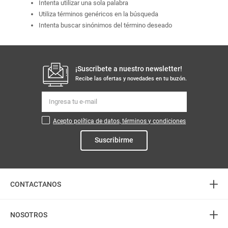
Intenta utilizar una sola palabra
Utiliza términos genéricos en la búsqueda
Intenta buscar sinónimos del término deseado
¡Suscribete a nuestro newsletter!
Recibe las ofertas y novedades en tu buzón.
Acepto política de datos, términos y condiciones
Suscribirme
+
CONTACTANOS
+
Atención telefónica
NOSOTROS
3226888282