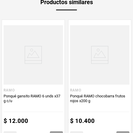
Productos similares
medida
Multiplicador
1
PUM - Medida
1000
Peso Neto
1000
Producto (kg)
PUM - Unidad
Gramo
de Medida
RAMO
RAMO
Ponqué gansito RAMO 6 unds x37
Ponqué RAMO chocobarra frutos
g c/u
rojos x200 g
$
12
.
000
$
10
.
400