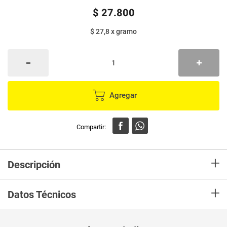
$
27
.
800
$ 27,8
x
gramo
Agregar
+
Descripción
En Mercaldas compra Torta bernina COMAPAN de chocolate tajada x1000
+
g Marca COMAPAN y recibelo en tu casa en minutos.
Datos Técnicos
Unidad de
un